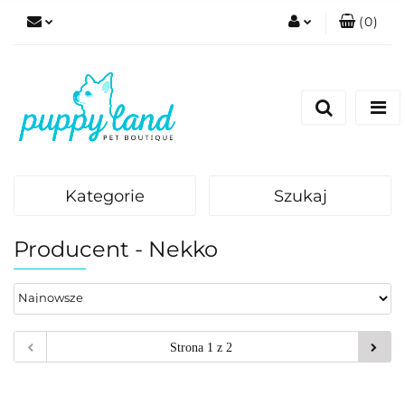
(
0
)
Zaloguj się
Zarejestruj się
Dodaj zgłoszenie
Zgody cookies
Kategorie
Szukaj
Producent - Nekko