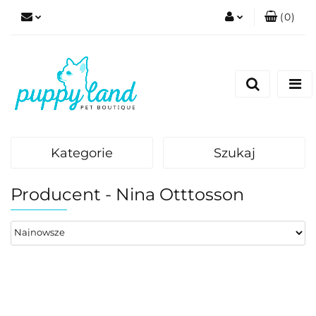
(
0
)
Zaloguj się
Zarejestruj się
Dodaj zgłoszenie
Zgody cookies
Kategorie
Szukaj
Producent - Nina Otttosson