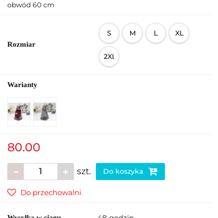
obwód 60 cm
S
M
L
XL
Rozmiar
2XL
Warianty
80.00
szt.
Do koszyka
Do przechowalni
48 godzin
Wysyłka w ciągu