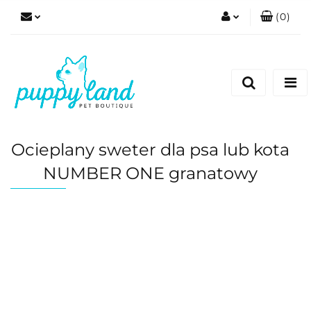
(
0
)
Zaloguj się
Zarejestruj się
Dodaj zgłoszenie
Zgody cookies
Ocieplany sweter dla psa lub kota
NUMBER ONE granatowy