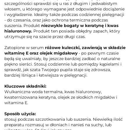
szczególności sprawdzi się u ras z długim i jedwabistym
włosem, u którego wymagane jest odpowiednie dociążenie
i wygładzenie. Idealny także podczas codziennej pielęgnacji
- do czesania, oraz jako ochrona termiczna podczas
suszenia. Produkt
niezwykle bogaty w keratynę i kwas
hialuronowy.
Produkt ten posiada obłędny zapach, który
utrzymuje się na szacie przez długi czas.
Zatopione w serum
różowe kuleczki, zawierają w składzie
witaminę E oraz olejek migdałowy
- po pewnym czasie
będą się uwalniały, by jeszcze bardziej zadbać o naturalne
piękno sierści. Stosuj codziennie lub pomiędzy kąpielami i
sprawdź, jak szata Twojego pupila staje się zdrowsza,
bardziej lśniąca i łatwiejsza w pielęgnacji.
Kluczowe składniki:
Wulkaniczna woda termalna, kwas hialuronowy,
kwaternizowana keratyna, olejek ze słodkich migdałów i
witamina E.
Sposób użycia:
stosuj podczas szczotkowania lub suszenia. Niewielką ilość
preparatu rozmasuj w dłoniach i nanieś na suchy, lub