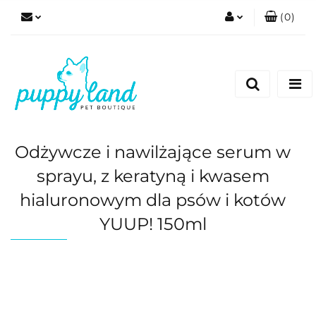
(
0
)
Zaloguj się
Zarejestruj się
Dodaj zgłoszenie
Zgody cookies
Odżywcze i nawilżające serum w
sprayu, z keratyną i kwasem
hialuronowym dla psów i kotów
YUUP! 150ml