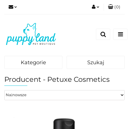
(
0
)
Zaloguj się
Zarejestruj się
Dodaj zgłoszenie
Zgody cookies
Kategorie
Szukaj
Producent - Petuxe Cosmetics