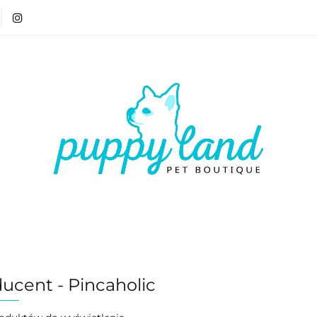
T 🏷️
LATO ☀️🏖️
PIES
KOT
CZŁOWIE
ATO ☀️🏖️
PIES
KOT
CZŁOWIEK
VOUCH
ucent - Pincaholic