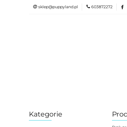
sklep@puppyland.pl
603872272
PROMOCJE/OUTLE
OKAZJE
PROMOCJE/OUTLET 🏷️
L
Kategorie
Prod