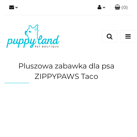
(
0
)
Zaloguj się
Zarejestruj się
Dodaj zgłoszenie
Zgody cookies
Pluszowa zabawka dla psa
ZIPPYPAWS Taco