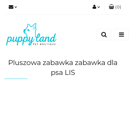
(
0
)
Zaloguj się
Zarejestruj się
Dodaj zgłoszenie
Zgody cookies
Pluszowa zabawka zabawka dla
psa LIS