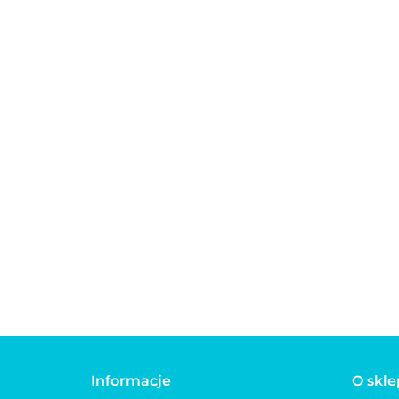
Auto
Automatyczna
Automatyczna
smycz
smycz linka dla
smycz linka dla
psa 
psa FLEXI NEW
psa FLEXI NEW
45.00
45.00
45.00
CLASS
CLASSIC czerwona
CLASSIC niebieska
Informacje
O skle