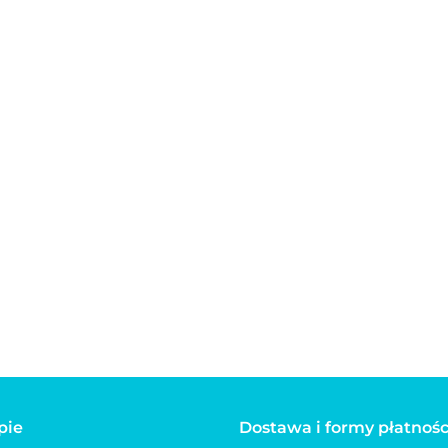
matyczna
Bandana, apaszka
Bandana, apaszka
Banda
 linka dla
dla psa,
dla psa,
dla ps
FLEXI NEW
dwustronna
dwustronna
dwus
40.00
40.00
IC różowa
35.00
Max&Molly Retro
Max&Molly
Max&
niebieska
Mykonos czarna
Straw
pie
Dostawa i formy płatnośc