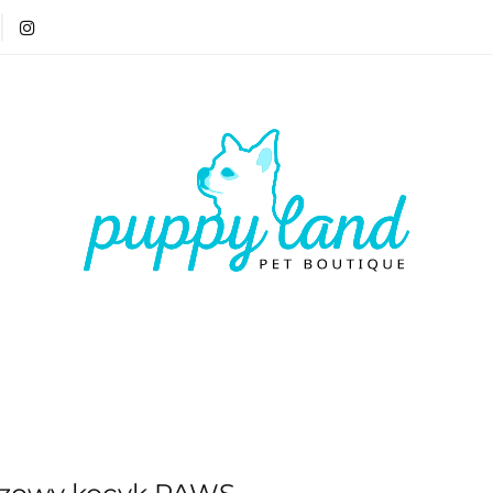
T 🏷️
LATO ☀️🏖️
PIES
KOT
CZŁOWIE
ATO ☀️🏖️
PIES
KOT
CZŁOWIEK
VOUCH