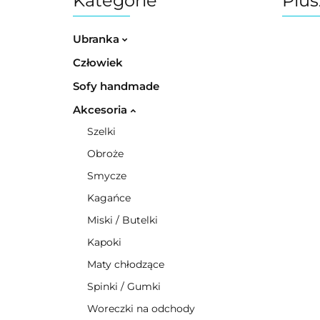
Kategorie
Plu
Ubranka
Człowiek
Sofy handmade
Akcesoria
Szelki
Obroże
Smycze
Kagańce
Miski / Butelki
Kapoki
Maty chłodzące
Spinki / Gumki
Woreczki na odchody