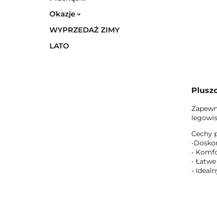
Okazje
WYPRZEDAŻ ZIMY
LATO
Plusz
Zapewni
legowis
Cechy 
-Doskon
- Komfo
- Łatwe
- Ideal