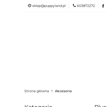
sklep@puppyland.pl
603872272
PROMOCJE/OUTLE
OKAZJE
PROMOCJE/OUTLET 🏷️
L
Strona główna
Akcesoria