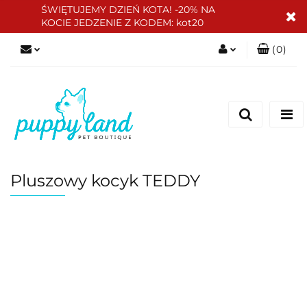
ŚWIĘTUJEMY DZIEŃ KOTA! -20% NA
KOCIE JEDZENIE Z KODEM: kot20
(
0
)
Zaloguj się
Zarejestruj się
Dodaj zgłoszenie
Zgody cookies
Pluszowy kocyk TEDDY