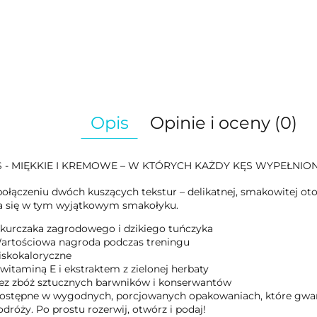
Opis
Opinie i oceny (0)
S - MIĘKKIE I KREMOWE – W KTÓRYCH KAŻDY KĘS WYPEŁNIO
połączeniu dwóch kuszących tekstur – delikatnej, smakowitej ot
a się w tym wyjątkowym smakołyku.
 kurczaka zagrodowego i dzikiego tuńczyka
artościowa nagroda podczas treningu
iskokaloryczne
 witaminą E i ekstraktem z zielonej herbaty
ez zbóż sztucznych barwników i konserwantów
ostępne w wygodnych, porcjowanych opakowaniach, które gwarant
odróży. Po prostu rozerwij, otwórz i podaj!