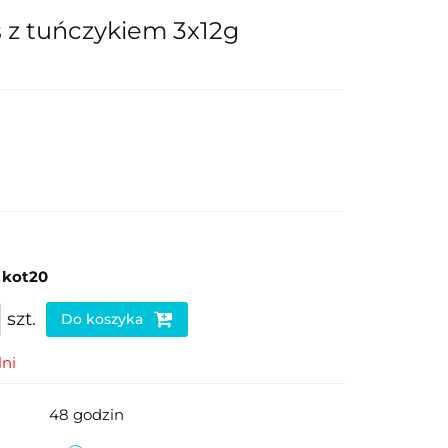
s z tuńczykiem 3x12g
m
kot20
szt.
Do koszyka
ni
48 godzin