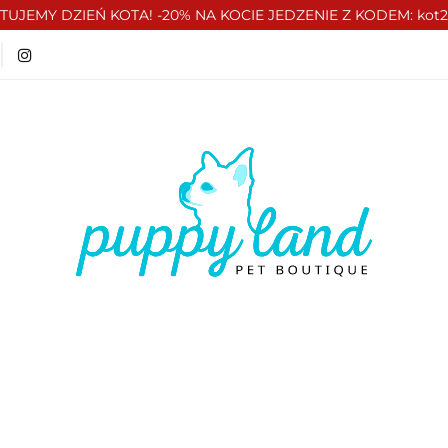
TUJEMY DZIEŃ KOTA! -20% NA KOCIE JEDZENIE Z KODEM: kot
T 🏷️
LATO ☀️🏖️
PIES
KOT
CZŁOWIE
ATO ☀️🏖️
PIES
KOT
CZŁOWIEK
VOUCH