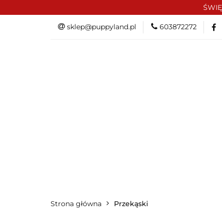
ŚWIĘ
PROMOCJE/OUTLE
sklep@puppyland.pl
603872272
OKAZJE
PROMOCJE/OUTLET 🏷️
L
Strona główna
Przekąski