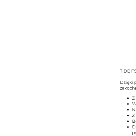
TIDBIT
Dzięki 
zakoch
Z
W
N
Z
B
D
p