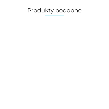
Produkty podobne
Krem w tubce
a mokra dla
dla kota - kurczak
 - królik -
krewetki DOKAS
SA CatLine
Karma mokra z
Mo
15.00
90 g
g
dziczyzną dla psa i
ku
kota BUBAlicious
BU
12.00
10
Meat Fiesta 400 g
Me