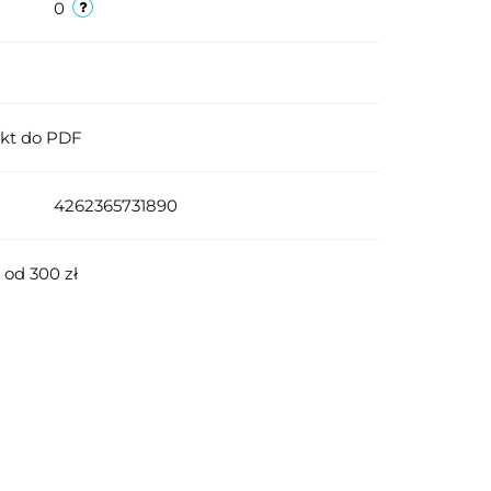
0
ukt do PDF
4262365731890
od 300 zł