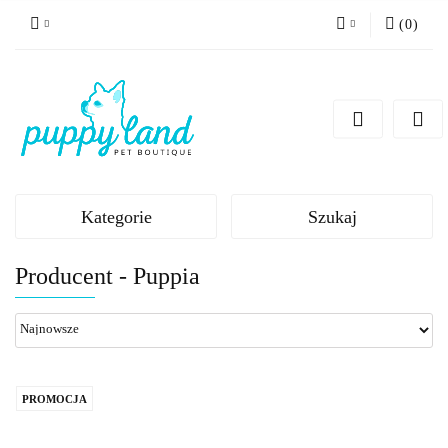
(
0
)
Zaloguj się
Zarejestruj się
Dodaj zgłoszenie
Zgody cookies
Kategorie
Szukaj
Producent - Puppia
PROMOCJA