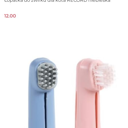
Łopatka do żwirku dla kota RECORD niebieska
12.00