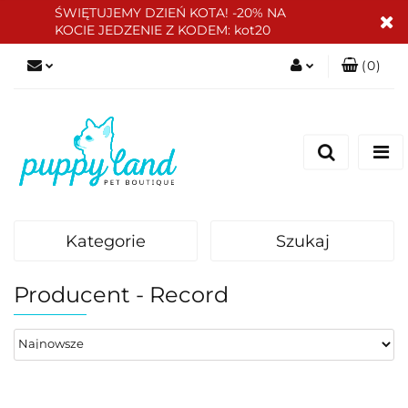
ŚWIĘTUJEMY DZIEŃ KOTA! -20% NA
KOCIE JEDZENIE Z KODEM: kot20
(
0
)
Zaloguj się
Zarejestruj się
Dodaj zgłoszenie
Zgody cookies
Kategorie
Szukaj
Producent - Record