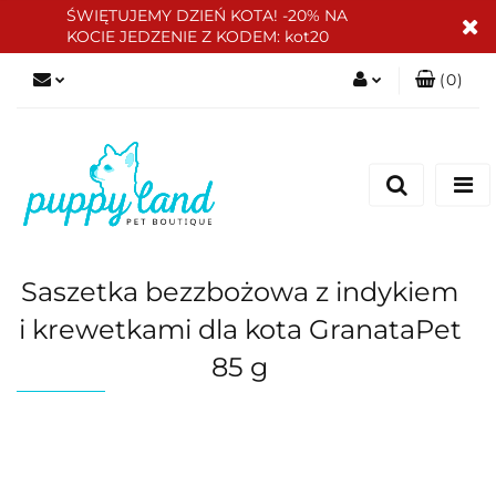
ŚWIĘTUJEMY DZIEŃ KOTA! -20% NA
KOCIE JEDZENIE Z KODEM: kot20
(
0
)
Zaloguj się
Zarejestruj się
Dodaj zgłoszenie
Zgody cookies
Saszetka bezzbożowa z indykiem
i krewetkami dla kota GranataPet
85 g