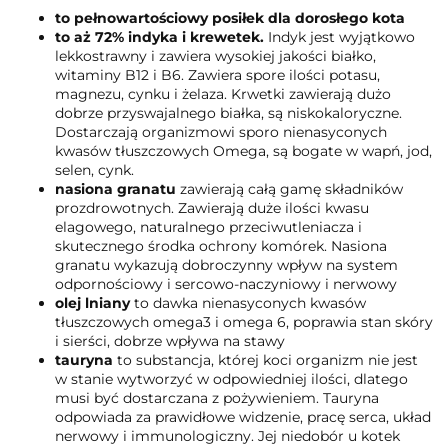
to pełnowartościowy posiłek dla dorosłego kota
to aż 72% indyka i krewetek.
Indyk jest wyjątkowo
lekkostrawny i zawiera wysokiej jakości białko,
witaminy B12 i B6. Zawiera spore ilości potasu,
magnezu, cynku i żelaza. Krwetki zawierają dużo
dobrze przyswajalnego białka, są niskokaloryczne.
Dostarczają organizmowi sporo nienasyconych
kwasów tłuszczowych Omega, są bogate w wapń, jod,
selen, cynk.
nasiona granatu
zawierają całą gamę składników
prozdrowotnych. Zawierają duże ilości kwasu
elagowego, naturalnego przeciwutleniacza i
skutecznego środka ochrony komórek. Nasiona
granatu wykazują dobroczynny wpływ na system
odpornościowy i sercowo-naczyniowy i nerwowy
olej lniany
to dawka nienasyconych kwasów
tłuszczowych omega3 i omega 6, poprawia stan skóry
i sierści, dobrze wpływa na stawy
tauryna
to substancja, której koci organizm nie jest
w stanie wytworzyć w odpowiedniej ilości, dlatego
musi być dostarczana z pożywieniem. Tauryna
odpowiada za prawidłowe widzenie, pracę serca, układ
nerwowy i immunologiczny. Jej niedobór u kotek