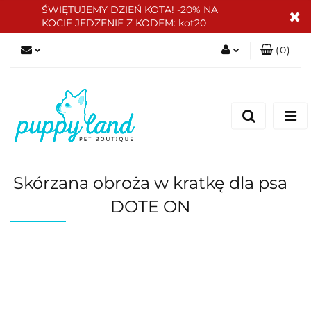
ŚWIĘTUJEMY DZIEŃ KOTA! -20% NA
KOCIE JEDZENIE Z KODEM: kot20
(
0
)
Zaloguj się
Zarejestruj się
Dodaj zgłoszenie
Zgody cookies
Skórzana obroża w kratkę dla psa
DOTE ON