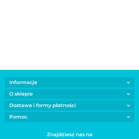
Bandamk
dla psa lu
Automatyczna
Automatyczna
Automatyczna
kota z
smycz linka
smycz linka
smycz linka
25.00
regulowa
dla psa FLEXI
dla psa FLEXI
dla psa FLEXI
45.00
45.00
45.00
obrożą
NEW CLASSIC
NEW CLASSIC
NEW CLASSIC
niebieska
czerwona
niebieska
różowa
Informacje
O sklepie
Dostawa i formy płatności
Pomoc
Znajdziesz nas na