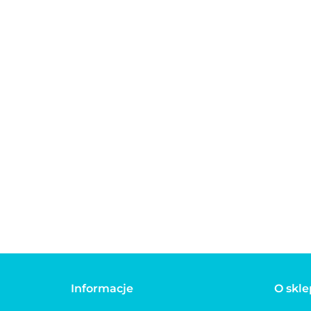
Autom
Automatyczna
Automatyczna
smycz 
smycz linka dla
smycz linka dla
psa F
psa FLEXI NEW
psa FLEXI NEW
45.00
45.00
45.00
CLASS
CLASSIC
CLASSIC
czerwona
niebieska
Informacje
O skle