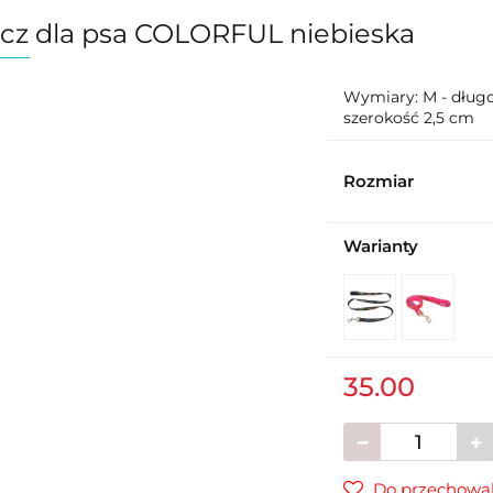
cz dla psa COLORFUL niebieska
Wymiary: M - długo
szerokość 2,5 cm
Rozmiar
Warianty
35.00
Do przechowal