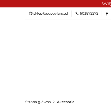
ŚWIĘ
PROMOCJE/OUTLE
sklep@puppyland.pl
603872272
OKAZJE
PROMOCJE/OUTLET 🏷️
L
Strona główna
Akcesoria