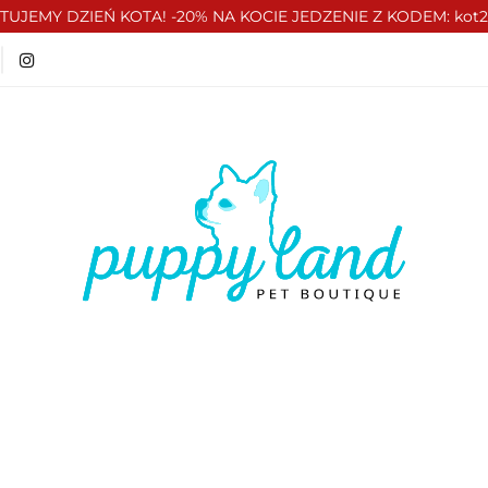
TUJEMY DZIEŃ KOTA! -20% NA KOCIE JEDZENIE Z KODEM: kot
T 🏷️
LATO ☀️🏖️
PIES
KOT
CZŁOWIE
ATO ☀️🏖️
PIES
KOT
CZŁOWIEK
VOUCH