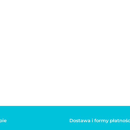
Bandamka dla
Bandamka dla
atyczna
psa lub kota z
psa lub kota z
Bandana, ap
linka dla
regulowaną
regulowaną
dla psa,
25.00
25.00
LEXI NEW
obrożą różowa
obrożą
dwustronna
40.00
IC różowa
niebieska
Max&Molly
Mykonos cza
pie
Dostawa i formy płatnośc