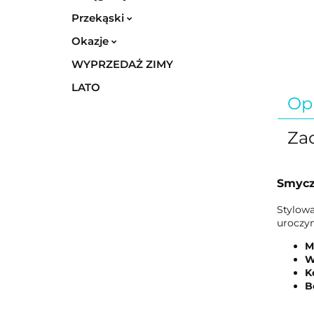
Przekąski
Okazje
WYPRZEDAŻ ZIMY
LATO
Op
Zad
Smycz
Stylowa
uroczym
M
W
K
B