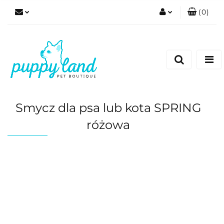
(
0
)
Zaloguj się
Zarejestruj się
Dodaj zgłoszenie
Zgody cookies
Smycz dla psa lub kota SPRING
różowa