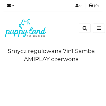
(
0
)
Zaloguj się
Zarejestruj się
Dodaj zgłoszenie
Zgody cookies
Smycz regulowana 7in1 Samba
AMIPLAY czerwona