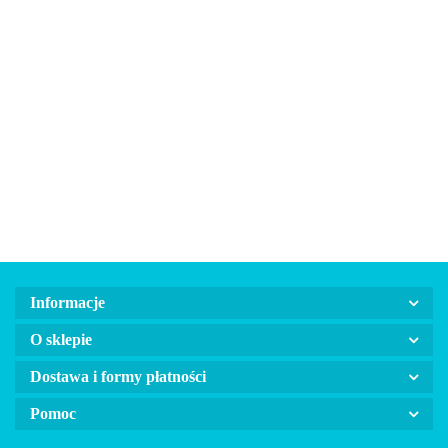
Bandamk
dla psa lu
Automatyczna
Automatyczna
Automatyczna
kota z
smycz linka
smycz linka
smycz linka
25.00
regulowa
dla psa FLEXI
dla psa FLEXI
dla psa FLEXI
45.00
45.00
45.00
obrożą
NEW CLASSIC
NEW CLASSIC
NEW CLASSIC
niebieska
czerwona
niebieska
różowa
Informacje
O sklepie
Dostawa i formy płatności
Pomoc