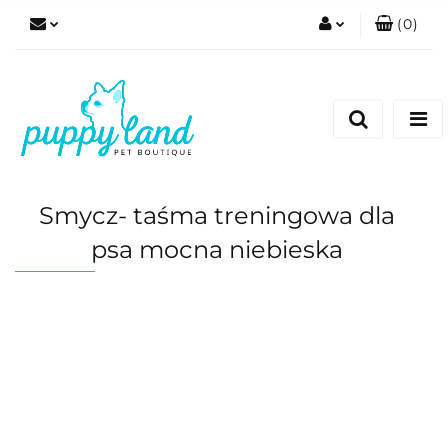
(
0
)
Zaloguj się
Zarejestruj się
Dodaj zgłoszenie
Zgody cookies
Smycz- taśma treningowa dla
psa mocna niebieska