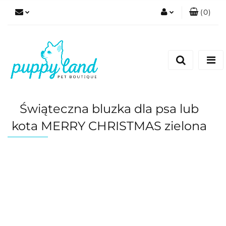
(
0
)
Zaloguj się
Zarejestruj się
Dodaj zgłoszenie
Zgody cookies
Świąteczna bluzka dla psa lub
kota MERRY CHRISTMAS zielona