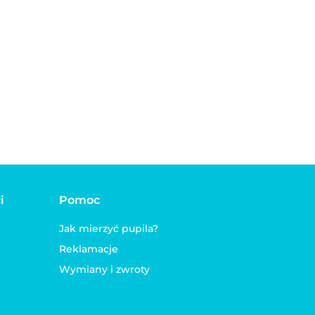
Sukienka dla psa i kota
na ramiączkach
COUNTRY niebieska
45.00
36.00
i
Pomoc
Jak mierzyć pupila?
Reklamacje
Wymiany i zwroty