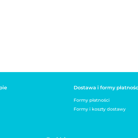
45.00
45.00
36.00
kota
kota
 kota
pie
Dostawa i formy płatnośc
Formy płatności
Formy i koszty dostawy