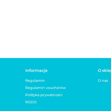
dla psa lub kota
BLACK&WHITE
50.00
Elegancka sukienka z
40.00
połyskiem dla psa lub
czerwona GLITTER
55.00
Informacje
O skle
Regulamin
O nas
Regulamin voucherów
Polityka prywatności
RODO