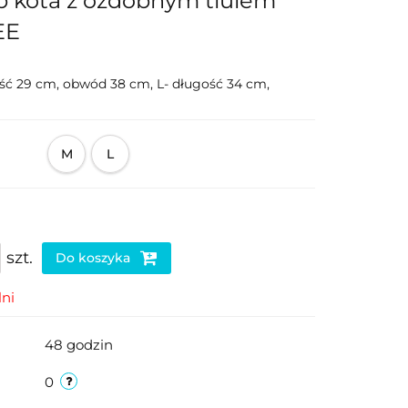
b kota z ozdobnym tiulem
EE
ść 29 cm, obwód 38 cm, L- długość 34 cm,
M
L
szt.
Do koszyka
ni
48 godzin
0