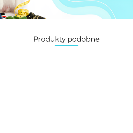
Produkty podobne
ROSE elegan
ELEGANT
ELEGANT
sukienka dla 
sukienka w
sukienka w
lub kota
kratkę dla psa lub
kratkę dla psa lub
45.00