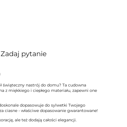
Zadaj pytanie
a
ił świąteczny nastrój do domu? Ta cudowna
a z miękkiego i ciepłego materiału, zapewni one
i doskonale dopasowuje do sylwetki Twojego
bo za ciasne - właściwe dopasowanie gwarantowane!
ację, ale też dodają całości elegancji.