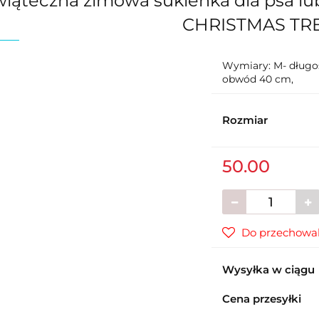
iąteczna zimowa sukienka dla psa lu
CHRISTMAS TR
Wymiary: M- długo
obwód 40 cm,
Rozmiar
50.00
Do przechowal
Wysyłka w ciągu
Cena przesyłki