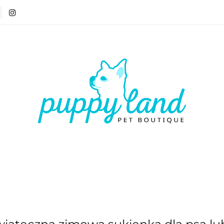
T 🏷️
LATO ☀️🏖️
PIES
KOT
CZŁOWIE
ATO ☀️🏖️
PIES
KOT
CZŁOWIEK
VOUCH