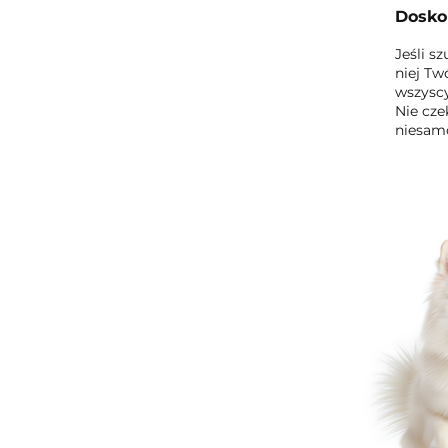
Doskon
Jeśli s
niej Tw
wszysc
Nie cze
niesamo