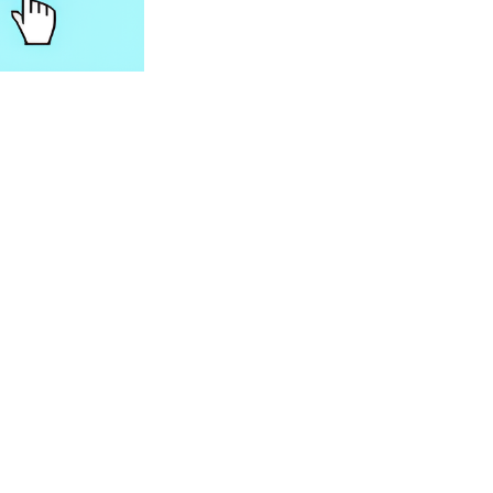
ROSE letnia
cka
sukienka dla
psa
psa lub kota
45.00
36.00