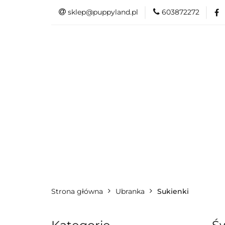
sklep@puppyland.pl
603872272
PROMOCJE/OUTLE
OKAZJE
PROMOCJE/OUTLET 🏷️
L
Strona główna
Ubranka
Sukienki