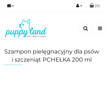
(
0
)
Zaloguj się
Zarejestruj się
Dodaj zgłoszenie
Zgody cookies
Szampon pielęgnacyjny dla psów
i szczeniąt PCHEŁKA 200 ml