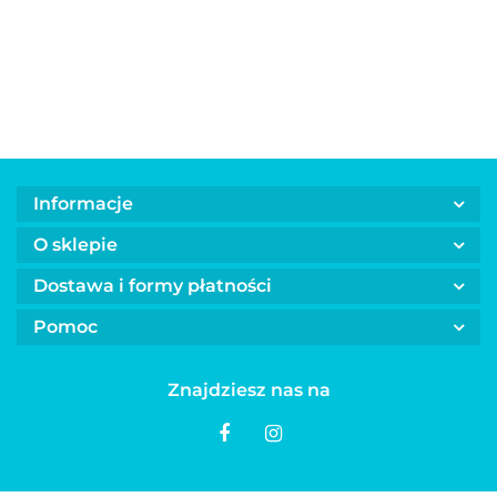
TECH 100
29.00
RECORD
sierści psa
natychmi
szt.
dental
50 ml
chłodzeni
100 ml
Informacje
O sklepie
Dostawa i formy płatności
Pomoc
Znajdziesz nas na