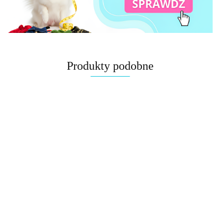
Produkty podobne
Bandana,
Automatyczna
Automatyczna
Automatyczna
Automatyczna
apaszka d
smycz linka
smycz linka
smycz linka
smycz taśma
psa,
40.00
dla psa
dla psa
dla psa
FLEXI
dwustron
45.00
45.00
45.00
60.00
FLEXI NEW
FLEXI NEW
FLEXI NEW
NEON
Max&Mol
CLASSIC
CLASSIC
CLASSIC
niebieska
Mykonos
czerwona
niebieska
różowa