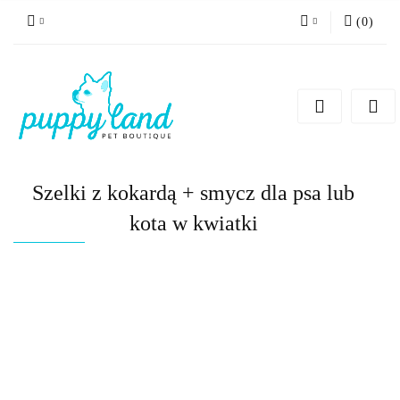
(
0
)
Zaloguj się
Zarejestruj się
Dodaj zgłoszenie
Zgody cookies
Szelki z kokardą + smycz dla psa lub
kota w kwiatki