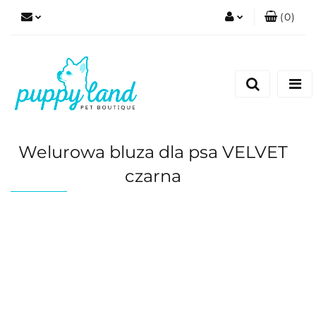
(
0
)
Zaloguj się
Zarejestruj się
Dodaj zgłoszenie
Zgody cookies
Welurowa bluza dla psa VELVET
czarna