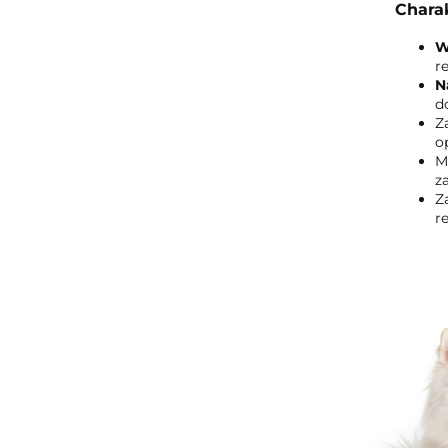
Chara
W
r
N
d
Z
o
M
z
Z
re