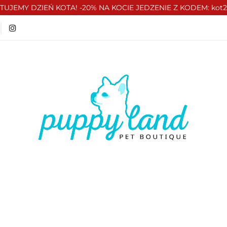
TUJEMY DZIEŃ KOTA! -20% NA KOCIE JEDZENIE Z KODEM: kot
T 🏷️
LATO ☀️🏖️
PIES
KOT
CZŁOWIE
ATO ☀️🏖️
PIES
KOT
CZŁOWIEK
VOUCH