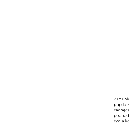
Zabawka
pupila 
zachęca
pochodz
życia k