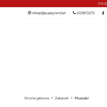
ŚWIĘ
PROMOCJE/OUTLE
sklep@puppyland.pl
603872272
OKAZJE
PROMOCJE/OUTLET 🏷️
L
Strona główna
Zabawki
Pluszaki