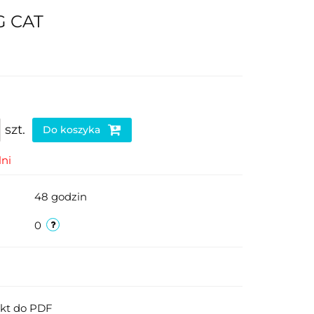
G CAT
szt.
Do koszyka
ni
48 godzin
0
ukt do PDF