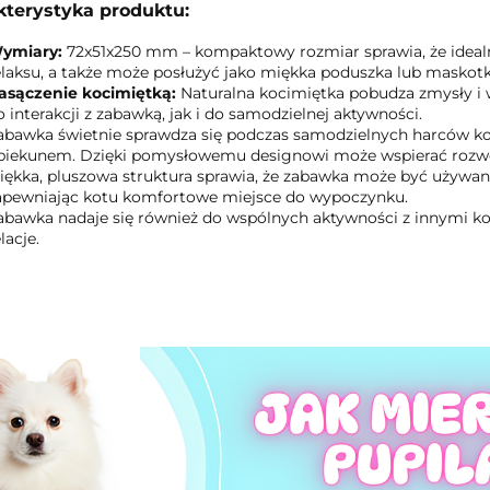
kterystyka produktu:
ymiary:
72x51x250 mm – kompaktowy rozmiar sprawia, że idealni
elaksu, a także może posłużyć jako miękka poduszka lub maskotk
asączenie kocimiętką:
Naturalna kocimiętka pobudza zmysły i 
o interakcji z zabawką, jak i do samodzielnej aktywności.
abawka świetnie sprawdza się podczas samodzielnych harców ko
piekunem. Dzięki pomysłowemu designowi może wspierać rozwój 
iękka, pluszowa struktura sprawia, że zabawka może być używa
apewniając kotu komfortowe miejsce do wypoczynku.
abawka nadaje się również do wspólnych aktywności z innymi k
lacje.