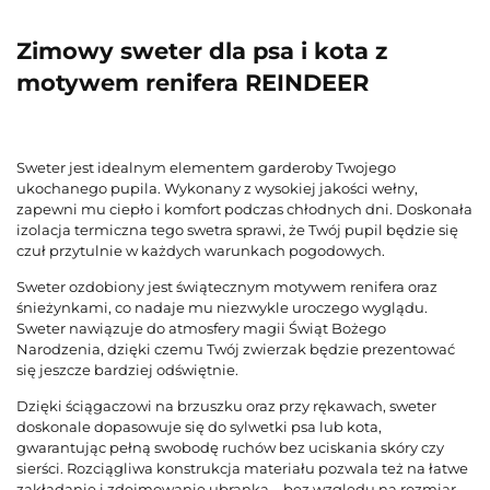
Zimowy sweter dla psa i kota z
motywem renifera REINDEER
Sweter jest idealnym elementem garderoby Twojego
ukochanego pupila. Wykonany z wysokiej jakości wełny,
zapewni mu ciepło i komfort podczas chłodnych dni. Doskonała
izolacja termiczna tego swetra sprawi, że Twój pupil będzie się
czuł przytulnie w każdych warunkach pogodowych.
Sweter ozdobiony jest świątecznym motywem renifera oraz
śnieżynkami, co nadaje mu niezwykle uroczego wyglądu.
Sweter nawiązuje do atmosfery magii Świąt Bożego
Narodzenia, dzięki czemu Twój zwierzak będzie prezentować
się jeszcze bardziej odświętnie.
Dzięki ściągaczowi na brzuszku oraz przy rękawach, sweter
doskonale dopasowuje się do sylwetki psa lub kota,
gwarantując pełną swobodę ruchów bez uciskania skóry czy
sierści. Rozciągliwa konstrukcja materiału pozwala też na łatwe
zakładanie i zdejmowanie ubranka – bez względu na rozmiar