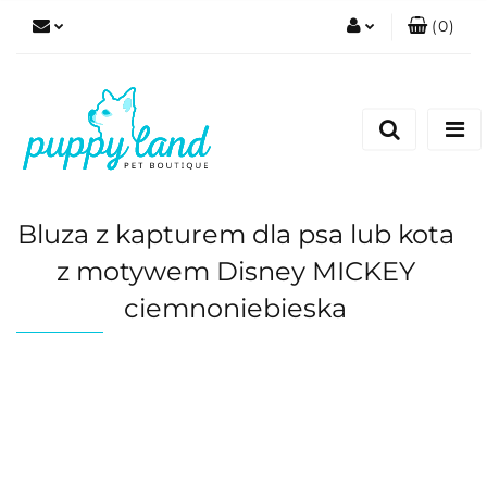
(
0
)
Zaloguj się
Zarejestruj się
Dodaj zgłoszenie
Zgody cookies
Bluza z kapturem dla psa lub kota
z motywem Disney MICKEY
ciemnoniebieska