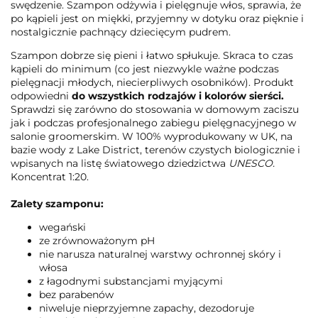
swędzenie. Szampon odżywia i pielęgnuje włos, sprawia, że
po kąpieli jest on miękki, przyjemny w dotyku oraz pięknie i
nostalgicznie pachnący dziecięcym pudrem.
Szampon dobrze się pieni i łatwo spłukuje. Skraca to czas
kąpieli do minimum (co jest niezwykle ważne podczas
pielęgnacji młodych, niecierpliwych osobników). Produkt
odpowiedni
do wszystkich rodzajów i kolorów sierści.
Sprawdzi się zarówno do stosowania w domowym zaciszu
jak i podczas profesjonalnego zabiegu pielęgnacyjnego w
salonie groomerskim. W 100% wyprodukowany w UK, na
bazie wody z Lake District, terenów czystych biologicznie i
wpisanych na listę światowego dziedzictwa
UNESCO.
Koncentrat 1:20.
Zalety szamponu:
wegański
ze zrównoważonym pH
nie narusza naturalnej warstwy ochronnej skóry i
włosa
z łagodnymi substancjami myjącymi
bez parabenów
niweluje nieprzyjemne zapachy, dezodoruje