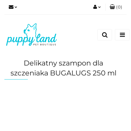
(
0
)
Zaloguj się
Zarejestruj się
Dodaj zgłoszenie
Zgody cookies
Delikatny szampon dla
szczeniaka BUGALUGS 250 ml