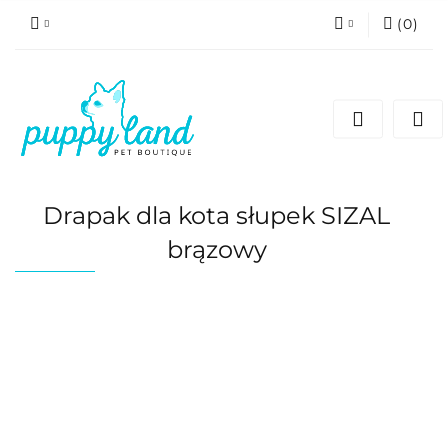
(
0
)
Zaloguj się
Zarejestruj się
Dodaj zgłoszenie
Zgody cookies
Drapak dla kota słupek SIZAL
brązowy