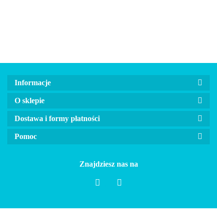
NEW CLASSIC
NEW CLASSIC
NEW CLASSIC
NEW CLA
czerwona
niebieska
różowa
czerwona
Informacje
O sklepie
Dostawa i formy płatności
Pomoc
Znajdziesz nas na