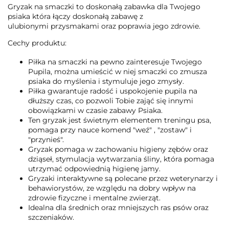
Gryzak na smaczki to doskonałą zabawka dla Twojego
psiaka która łączy doskonałą zabawę z
ulubionymi przysmakami oraz poprawia jego zdrowie.
Cechy produktu:
Piłka na smaczki na pewno zainteresuje Twojego
Pupila, można umieścić w niej smaczki co zmusza
psiaka do myślenia i stymuluje jego zmysły.
Piłka gwarantuje radość i uspokojenie pupila na
dłuższy czas, co pozwoli Tobie zająć się innymi
obowiązkami w czasie zabawy Psiaka.
Ten gryzak jest świetnym elementem treningu psa,
pomaga przy nauce komend "weź" , "zostaw" i
"przynieś".
Gryzak pomaga w zachowaniu higieny zębów oraz
dziąseł, stymulacja wytwarzania śliny, która pomaga
utrzymać odpowiednią higienę jamy.
Gryzaki interaktywne są polecane przez weterynarzy i
behawiorystów, ze względu na dobry wpływ na
zdrowie fizyczne i mentalne zwierząt.
Idealna dla średnich oraz mniejszych ras psów oraz
szczeniaków.