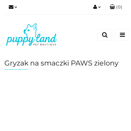
(
0
)
Zaloguj się
Zarejestruj się
Dodaj zgłoszenie
Zgody cookies
Gryzak na smaczki PAWS zielony