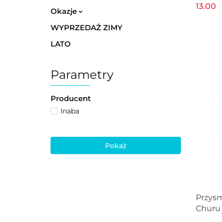
4x14g
13.00
Okazje
WYPRZEDAŻ ZIMY
LATO
Parametry
Producent
Inaba
Pokaż
Przysm
Churu 
łososi