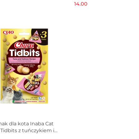
3x12g
14.00
ak dla kota Inaba Cat
Tidbits z tuńczykiem i
em 3x12g