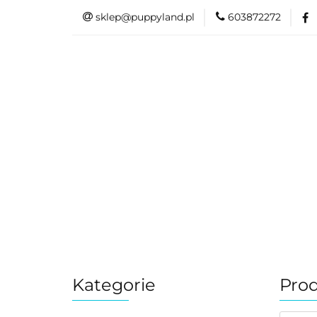
sklep@puppyland.pl
603872272
PROMOCJE/OUTLE
OKAZJE
PROMOCJE/OUTLET 🏷️
L
Kategorie
Prod