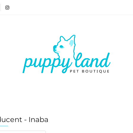
T 🏷️
LATO ☀️🏖️
PIES
KOT
CZŁOWIE
ATO ☀️🏖️
PIES
KOT
CZŁOWIEK
VOUCH
ucent - Inaba