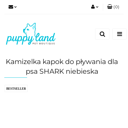
(
0
)
Zaloguj się
Zarejestruj się
Dodaj zgłoszenie
Zgody cookies
Kamizelka kapok do pływania dla
psa SHARK niebieska
BESTSELLER