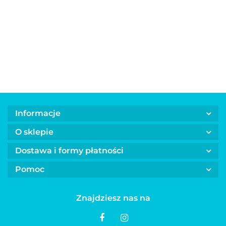
kawowego
Fresh
Fresh
Fr
monoproteinowe
dla psa
Home
Home
Ho
BULT Superfoods
20.00
LOVI FOOD
280g
280g
28
w trzech
smakach 300 g
Informacje
O sklepie
Dostawa i formy płatności
Pomoc
Znajdziesz nas na