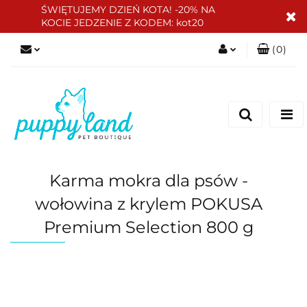
ŚWIĘTUJEMY DZIEŃ KOTA! -20% NA
KOCIE JEDZENIE Z KODEM: kot20
(
0
)
Zaloguj się
Zarejestruj się
Dodaj zgłoszenie
Zgody cookies
Karma mokra dla psów -
wołowina z krylem POKUSA
Premium Selection 800 g