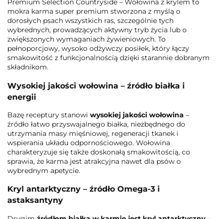
Premium Selection Countryside – Wołowina z krylem to
mokra karma super premium stworzona z myślą o
dorosłych psach wszystkich ras, szczególnie tych
wybrednych, prowadzących aktywny tryb życia lub o
zwiększonych wymaganiach żywieniowych. To
pełnoporcjowy, wysoko odżywczy posiłek, który łączy
smakowitość z funkcjonalnością dzięki starannie dobranym
składnikom.
Wysokiej jakości wołowina – źródło białka i
energii
Bazę receptury stanowi
wysokiej jakości wołowina
–
źródło łatwo przyswajalnego białka, niezbędnego do
utrzymania masy mięśniowej, regeneracji tkanek i
wspierania układu odpornościowego. Wołowina
charakteryzuje się także doskonałą smakowitością, co
sprawia, że karma jest atrakcyjna nawet dla psów o
wybrednym apetycie.
Kryl antarktyczny – źródło Omega-3 i
astaksantyny
Drugim
źródłem białka w karmie jest kryl antarktyczny
–