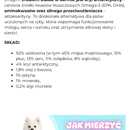
cenione źródło kwasów tłuszczowych Omega-3 (EPA, DHA),
aminokwasów oraz silnego przeciwutleniacza
–
astaksantyny. To doskonała alternatywa dla psów
uczulonych na ryby, która wspomaga funkcjonowanie
mózgu, serca i wzroku oraz utrzymanie zdrowej skóry i
sierści.
SKŁAD:
92% wołowina (w tym 45% mięsa mięśniowego, 15%
płuc, 13% serc, 11% żołądków, 8% wątroby),
4% kryl antarktyczny,
1,8% olej z łososia,
1% jeżyna,
1% minerały,
0,2% algi morskie