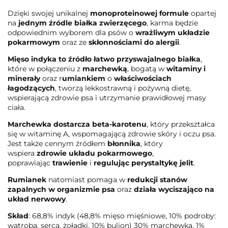
Dzięki swojej unikalnej
monoproteinowej formule
opartej
na
jednym źródle białka zwierzęcego
, karma będzie
odpowiednim wyborem dla psów o
wrażliwym układzie
pokarmowym
oraz ze
skłonnościami do alergii
.
Mięso indyka to źródło łatwo przyswajalnego białka
,
które w połączeniu z
marchewką
, bogatą w
witaminy i
minerały
oraz r
umiankiem
o
właściwościach
łagodzących
, tworzą lekkostrawną i pożywną dietę,
wspierającą zdrowie psa i utrzymanie prawidłowej masy
ciała.
Marchewka
dostarcza beta-karotenu
, który przekształca
się w witaminę A, wspomagającą zdrowie skóry i oczu psa.
Jest także cennym źródłem
błonnika
, który
wspiera
zdrowie układu pokarmowego
,
poprawiając
trawienie
i
regulując
perystaltykę jelit
.
Rumianek
natomiast pomaga w
redukcji stanów
zapalnych w organizmie psa
oraz
działa wyciszająco na
układ nerwowy
.
Skład
: 68,8% indyk (48,8% mięso mięśniowe, 10% podroby:
wątroba, serca, żołądki, 10% bulion) 30% marchewka, 1%