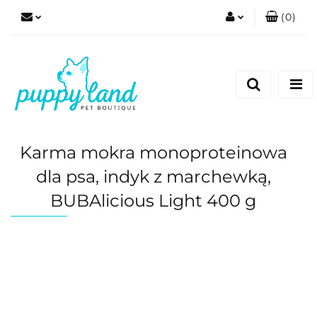
(
0
)
Zaloguj się
Zarejestruj się
Dodaj zgłoszenie
Zgody cookies
Karma mokra monoproteinowa
dla psa, indyk z marchewką,
BUBAlicious Light 400 g