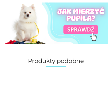
Produkty podobne
Gulasz
Gulasz
Gul