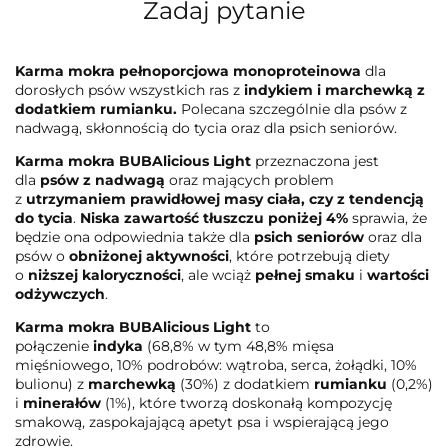
Zadaj pytanie
Karma mokra pełnoporcjowa monoproteinowa
dla
dorosłych psów wszystkich ras z
indykiem i marchewką z
dodatkiem rumianku.
Polecana szczególnie dla psów z
nadwagą, skłonnością do tycia oraz dla psich seniorów.
Karma mokra BUBAlicious Light
przeznaczona jest
dla
psów z nadwagą
oraz mających problem
z
utrzymaniem prawidłowej masy ciała, czy z tendencją
do tycia
.
Niska zawartość tłuszczu poniżej 4%
sprawia, że
będzie ona odpowiednia także dla
psich seniorów
oraz dla
psów o
obniżonej aktywności
, które potrzebują diety
o
niższej kaloryczności
, ale wciąż
pełnej smaku
i
wartości
odżywczych
.
Karma mokra BUBAlicious Light
to
połączenie
indyka
(68,8% w tym 48,8% mięsa
mięśniowego, 10% podrobów: wątroba, serca, żołądki, 10%
bulionu) z
marchewką
(30%)
z dodatkiem
rumianku
(0,2%)
i
minerałów
(1%), które tworzą doskonałą kompozycję
smakową, zaspokajającą apetyt psa i wspierającą jego
zdrowie.