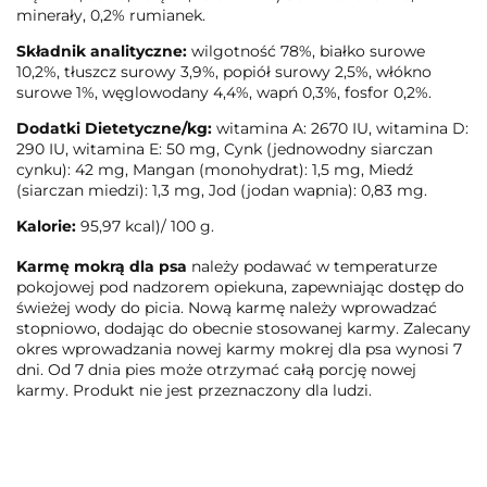
minerały, 0,2% rumianek.
Składnik analityczne:
wilgotność 78%, białko surowe
10,2%, tłuszcz surowy 3,9%, popiół surowy 2,5%, włókno
surowe 1%, węglowodany 4,4%, wapń 0,3%, fosfor 0,2%.
Dodatki Dietetyczne/kg:
witamina A: 2670 IU, witamina D:
290 IU, witamina E: 50 mg, Cynk (jednowodny siarczan
cynku): 42 mg, Mangan (monohydrat): 1,5 mg, Miedź
(siarczan miedzi): 1,3 mg, Jod (jodan wapnia): 0,83 mg.
Kalorie:
95,97 kcal)/ 100 g.
Karmę mokrą
dla psa
należy podawać w temperaturze
pokojowej pod nadzorem opiekuna, zapewniając dostęp do
świeżej wody do picia. Nową karmę należy wprowadzać
stopniowo, dodając do obecnie stosowanej karmy. Zalecany
okres wprowadzania nowej karmy mokrej dla psa wynosi 7
dni. Od 7 dnia pies może otrzymać całą porcję nowej
karmy. Produkt nie jest przeznaczony dla ludzi.