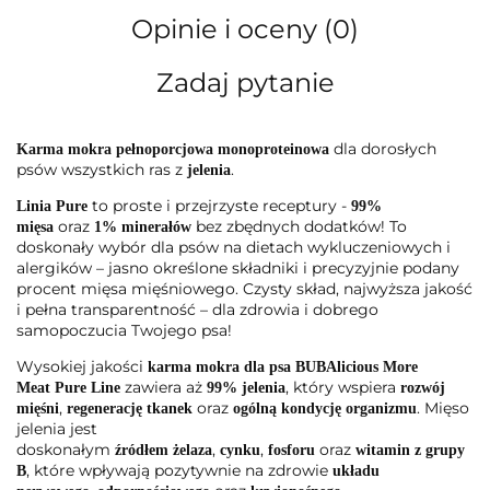
Opinie i oceny (0)
Zadaj pytanie
dla dorosłych
Karma mokra pełnoporcjowa monoproteinowa
psów wszystkich ras z
.
jelenia
to proste i przejrzyste receptury -
Linia Pure
99%
oraz
bez zbędnych dodatków! To
mięsa
1% minerałów
doskonały wybór dla psów na dietach wykluczeniowych i
alergików – jasno określone składniki i precyzyjnie podany
procent mięsa mięśniowego. Czysty skład, najwyższa jakość
i pełna transparentność – dla zdrowia i dobrego
samopoczucia Twojego psa!
Wysokiej jakości
karma mokra dla psa BUBAlicious More
zawiera aż
, który wspiera
Meat
Pure Line
99% jelenia
rozwój
,
oraz
. Mięso
mięśni
regenerację tkanek
ogólną kondycję organizmu
jelenia jest
doskonałym
,
,
oraz
źródłem
żelaza
cynku
fosforu
witamin z grupy
, które wpływają pozytywnie na zdrowie
B
układu