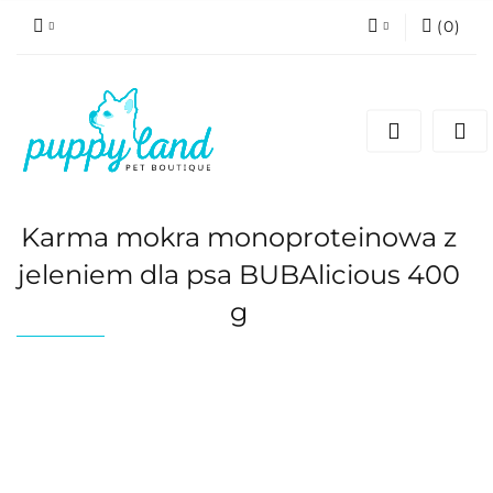
(
0
)
Zaloguj się
Zarejestruj się
Dodaj zgłoszenie
Zgody cookies
Karma mokra monoproteinowa z
jeleniem dla psa BUBAlicious 400
g