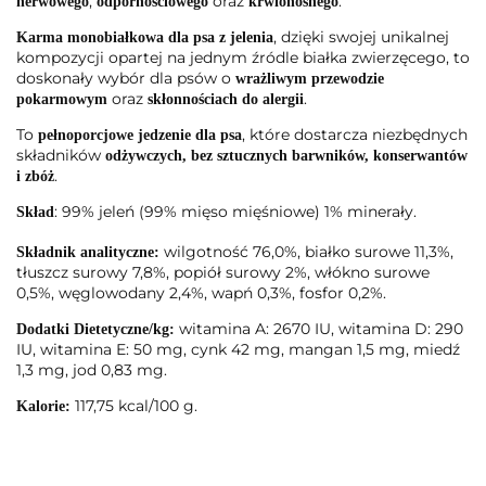
,
oraz
.
nerwowego
odpornościowego
krwionośnego
, dzięki swojej unikalnej
Karma monobiałkowa dla psa
z jelenia
kompozycji opartej na jednym źródle białka zwierzęcego, to
doskonały wybór dla psów o
wrażliwym przewodzie
oraz
.
pokarmowym
skłonnościach do alergii
To
, które dostarcza niezbędnych
pełnoporcjowe jedzenie dla psa
składników
odżywczych, bez sztucznych barwników, konserwantów
.
i zbóż
: 99% jeleń (99% mięso mięśniowe) 1% minerały.
Skład
wilgotność 76,0%, białko surowe 11,3%,
Składnik analityczne:
tłuszcz surowy 7,8%, popiół surowy 2%, włókno surowe
0,5%, węglowodany 2,4%, wapń 0,3%, fosfor 0,2%.
witamina A: 2670 IU, witamina D: 290
Dodatki Dietetyczne/kg:
IU, witamina E: 50 mg, cynk 42 mg, mangan 1,5 mg, miedź
1,3 mg, jod 0,83 mg.
117,75 kcal/100 g.
Kalorie: