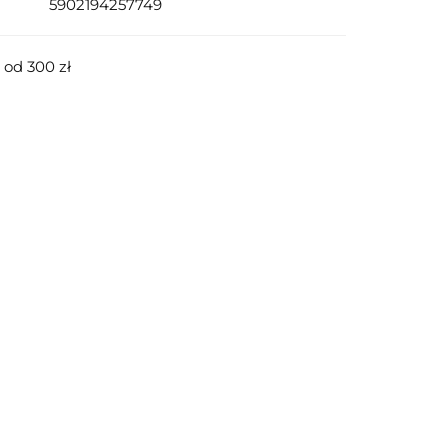
5902194257749
od 300 zł