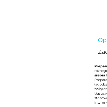
Op
Zad
Prepara
różnego
srebra
Prepara
łagodze
związan
tłusteg
stosowa
intymn