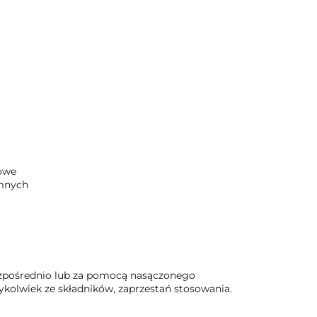
sowe
ymnych
bezpośrednio lub za pomocą nasączonego
rykolwiek ze składników, zaprzestań stosowania.