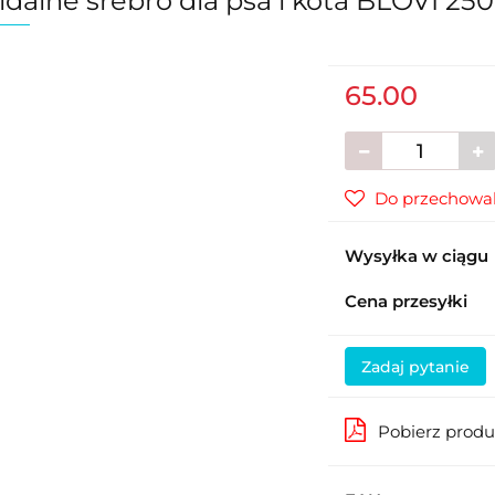
idalne srebro dla psa i kota BLOVI 250
65.00
Do przechowal
Wysyłka w ciągu
Cena przesyłki
Zadaj pytanie
Pobierz prod