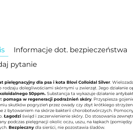
is
Informacje dot. bezpieczeństwa
aj pytanie
t pielęgnacyjny dla psa i kota Blovi Colloidal Silver
. Wielozad
 rodzaju dolegliwościami skórnymi u zwierząt. Jego działanie o
 koloidalnego 50ppm.
Substancja ta wykazuje działanie antybak
t
pomaga w regeneracji podrażnień skóry
. Przyspiesza gojen
niu skutków pogryzień przez owady czy zbyt krótkiego strzyżeni
e z bytowaniem na skórze bakterii chorobotwórczych. Pomocny w
o.
Łagodzi
świąd i zaczerwienienie skóry. Do stosowania zewnęt
ny podczas pielęgnacji okolic oczu, uszu, na łapkach (pomiędzy
ych.
Bezpieczny
dla sierści, nie pozostawia śladów.