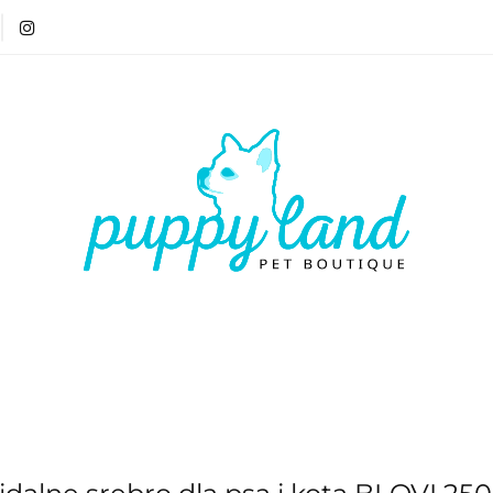
T 🏷️
LATO ☀️🏖️
PIES
KOT
CZŁOWIE
ATO ☀️🏖️
PIES
KOT
CZŁOWIEK
VOUCH