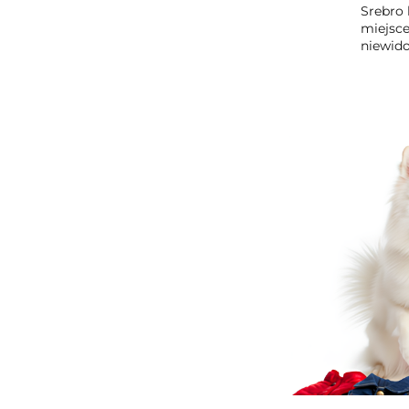
Srebro 
miejsce
niewido