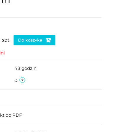
 ml
szt.
Do koszyka
ni
48 godzin
0
ukt do PDF