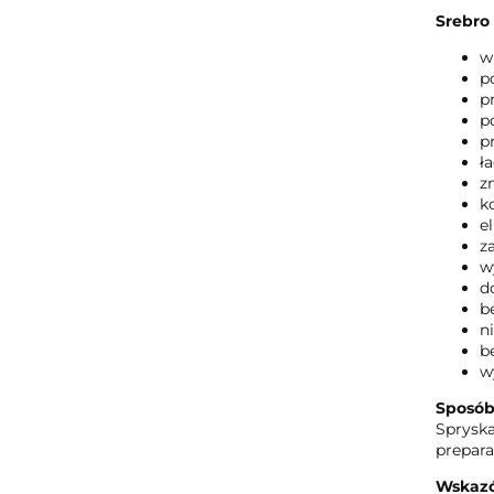
Srebro 
w
p
p
p
p
ł
z
k
e
z
w
d
b
n
b
w
Sposób
Spryska
prepara
Wskaz