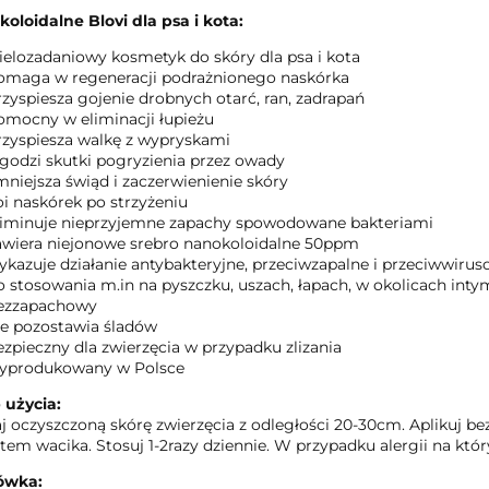
koloidalne Blovi dla psa i kota:
ielozadaniowy kosmetyk do skóry dla psa i kota
omaga w regeneracji podrażnionego naskórka
rzyspiesza gojenie drobnych otarć, ran, zadrapań
omocny w eliminacji łupieżu
rzyspiesza walkę z wypryskami
agodzi skutki pogryzienia przez owady
mniejsza świąd i zaczerwienienie skóry
oi naskórek po strzyżeniu
liminuje nieprzyjemne zapachy spowodowane bakteriami
awiera niejonowe srebro nanokoloidalne 50ppm
ykazuje działanie antybakteryjne, przeciwzapalne i przeciwwiru
o stosowania m.in na pyszczku, uszach, łapach, w okolicach int
ezzapachowy
ie pozostawia śladów
ezpieczny dla zwierzęcia w przypadku zlizania
yprodukowany w Polsce
 użycia:
j oczyszczoną skórę zwierzęcia z odległości 20-30cm. Aplikuj 
tem wacika. Stosuj 1-2razy dziennie. W przypadku alergii na któ
ówka: