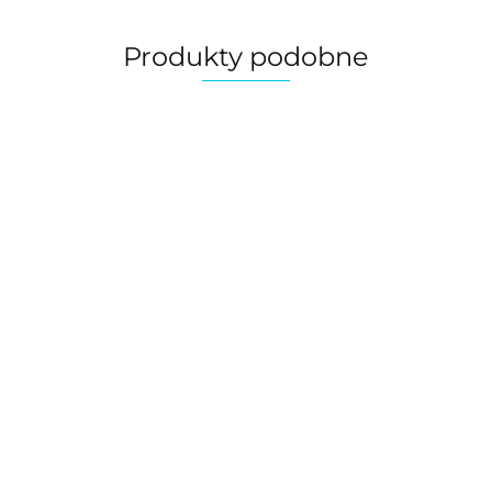
Produkty podobne
Obroża
Obroża
przeciw
przeciw
pchłom i
pchłom i
55.00
55.00
kleszczom dla
kleszczom dla
a
psa PCHEŁKA
psa PCHEŁKA
55 cm
65 cm
Odżywcze i nawilżające
serum w sprayu, z
keratyną i kwasem