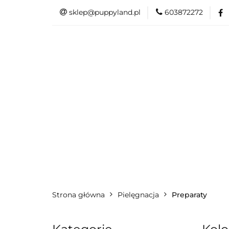
sklep@puppyland.pl
603872272
PROMOCJE/OUTLE
OKAZJE
PROMOCJE/OUTLET 🏷️
L
Strona główna
Pielęgnacja
Preparaty