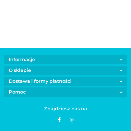
PCHEŁKA 30
dla psów
Tear Stain
mgiełka z efektem
30.00
29.00
cm
FREXIN 
Remover 50
natychmiastowego
ml
chłodzenia TOTOBI
100 ml
Informacje
O sklepie
Dostawa i formy płatności
Pomoc
Znajdziesz nas na