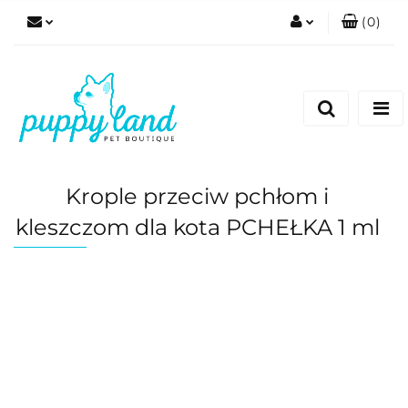
(
0
)
Zaloguj się
Zarejestruj się
Dodaj zgłoszenie
Zgody cookies
Krople przeciw pchłom i
kleszczom dla kota PCHEŁKA 1 ml