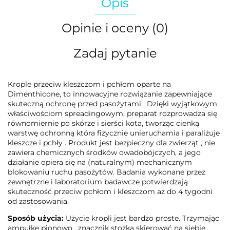
Opis
Opinie i oceny (0)
Zadaj pytanie
Krople przeciw kleszczom i pchłom oparte na
Dimenthicone, to innowacyjne rozwiązanie zapewniające
skuteczną ochronę przed pasożytami . Dzięki wyjątkowym
właściwościom spreadingowym, preparat rozprowadza się
równomiernie po skórze i sierści kota, tworząc cienką
warstwę ochronną która fizycznie unieruchamia i paraliżuje
kleszcze i pchły . Produkt jest bezpieczny dla zwierząt , nie
zawiera chemicznych środków owadobójczych, a jego
działanie opiera się na (naturalnym) mechanicznym
blokowaniu ruchu pasożytów. Badania wykonane przez
zewnętrzne i laboratorium badawcze potwierdzają
skuteczność przeciw pchłom i kleszczom aż do 4 tygodni
od zastosowania.
Sposób użycia:
Użycie kropli jest bardzo proste. Trzymając
ampułkę pionowo , znacznik stożka skierować na siebie,