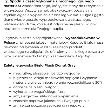
itp.
Spodnia część wykonana z mocnego i grubego
materiału
wodoodpornego, który jest łatwy do utrzymania
w czystości. Wszyty zamek błyskawiczny, pozwala na
szybkie wyjęcie wypełniania z dna legowiska. Długie i gęsto
tkane włosie, zostało wyprodukowane z sztucznego,
wegańskiego futra, które jest odporne na pleśń i wilgoć
oraz bezpieczne dla Twojego pupila.
Legowisko zostało zaprojektowane i
wyprodukowane w
Polsce
z najlepszej jakości materiałów. Kupując Biglo masz
pewność otrzymania w 100% realnego produktu
widocznego na zdjęciu. Nie oferujemy chińskiego towaru w
przeciwieństwie do tańszych zamienników tego typu.
Zalety legowiska Biglo Plush Donut Gray:
mięciutkie, pluszowe i bardzo wygodne
higieniczne, dzięki możliwości odpięcia i wyprania
materiału wierzchniego (pranie ręczne/delikatne 30°)
odporne na pleśń i wilgoć
wykonane z wegańskiego futra
antyalergiczne, silikonowe wypełnienie
znacznie poprawa jakości snu Twojego pupila
zmniejsza poczucie zagrożenia i niepokoju