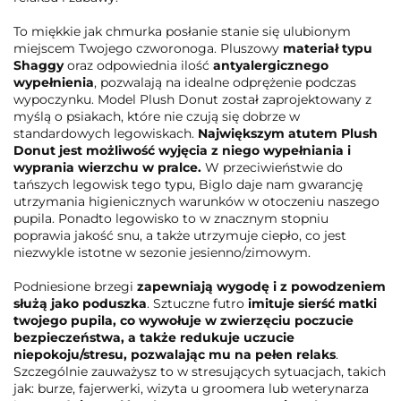
To miękkie jak chmurka posłanie stanie się ulubionym
miejscem Twojego czworonoga. Pluszowy
materiał typu
Shaggy
oraz odpowiednia ilość
antyalergicznego
wypełnienia
, pozwalają na idealne odprężenie podczas
wypoczynku. Model Plush Donut został zaprojektowany z
myślą o psiakach, które nie czują się dobrze w
standardowych legowiskach.
Największym atutem Plush
Donut jest możliwość wyjęcia z niego wypełniania i
wyprania wierzchu w pralce.
W przeciwieństwie do
tańszych legowisk tego typu, Biglo daje nam gwarancję
utrzymania higienicznych warunków w otoczeniu naszego
pupila. Ponadto legowisko to w znacznym stopniu
poprawia jakość snu, a także utrzymuje ciepło, co jest
niezwykle istotne w sezonie jesienno/zimowym.
Podniesione brzegi
zapewniają wygodę i z powodzeniem
służą jako poduszka
. Sztuczne futro
imituje sierść matki
twojego pupila, co wywołuje w zwierzęciu poczucie
bezpieczeństwa, a także redukuje uczucie
niepokoju/stresu, pozwalając mu na pełen relaks
.
Szczególnie zauważysz to w stresujących sytuacjach, takich
jak: burze, fajerwerki, wizyta u groomera lub weterynarza