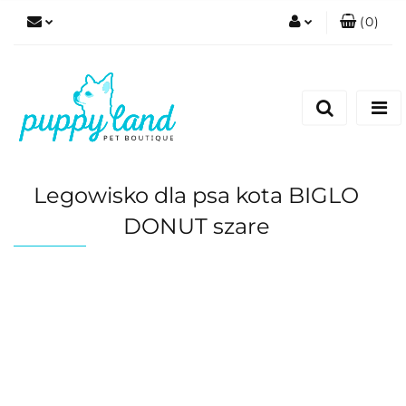
(
0
)
Zaloguj się
Zarejestruj się
Dodaj zgłoszenie
Zgody cookies
Legowisko dla psa kota BIGLO
DONUT szare