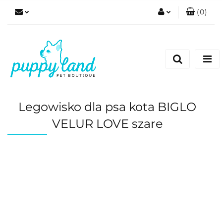
(
0
)
Zaloguj się
Zarejestruj się
Dodaj zgłoszenie
Zgody cookies
Legowisko dla psa kota BIGLO
VELUR LOVE szare