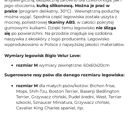
jego otoczenia,
kulką silikonową. Można je prać w
pralce
(program delikatny, 30°C) . Wewnętrzną poduchę
można wyjąć. Spodnia część legowiska została uszyta z
mocnej, poliestrowej
tkaniny ABS
, w całości pokrytej
gumowymi kulkami. Dzięki temu legowisko
nie ślizga
się
po powierzchni. Na przodzie znajduje się ozdobna
naszywka z ekoskóry z logo producenta. Legowisko
wyprodukowano w Polsce z najwyższej jakości materiałów.
Wymiary legowisk Biglo Velur Love:
rozmiar M
wymiary zewnętrzne: 60x60x20cm
Sugerowane rasy psów dla danego rozmiaru legowiska:
rozmiar M
dla małych psów/kotów: Bichon frise,
Mops, Shih-Tzu, Boston Terrier, Basenji Bedlington
Terrier, Grzywacz chiński, Pudel średni, West, Terrier
szkocki, Sznaucer Miniatura, Grzywacz chiński,
Cavalier King Charles spaniel, itp.