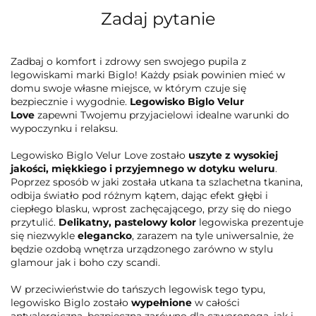
Zadaj pytanie
Zadbaj o komfort i zdrowy sen swojego pupila z
legowiskami marki Biglo! Każdy psiak powinien mieć w
domu swoje własne miejsce, w którym czuje się
bezpiecznie i wygodnie.
Legowisko Biglo Velur
Love
zapewni Twojemu przyjacielowi idealne warunki do
wypoczynku i relaksu.
Legowisko Biglo Velur Love zostało
uszyte z wysokiej
jakości, miękkiego i przyjemnego w dotyku weluru
.
Poprzez sposób w jaki została utkana ta szlachetna tkanina,
odbija światło pod różnym kątem, dając efekt głębi i
ciepłego blasku, wprost zachęcającego, przy się do niego
przytulić.
Delikatny, pastelowy kolor
legowiska prezentuje
się niezwykle
elegancko
, zarazem na tyle uniwersalnie, że
będzie ozdobą wnętrza urządzonego zarówno w stylu
glamour jak i boho czy scandi.
W przeciwieństwie do tańszych legowisk tego typu,
legowisko Biglo zostało
wypełnione
w całości
antyalergiczną, bezpieczną zarówno dla czworonoga, jak i