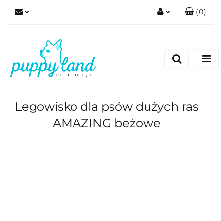
(
0
)
Zaloguj się
Zarejestruj się
Dodaj zgłoszenie
Zgody cookies
Legowisko dla psów dużych ras
AMAZING beżowe