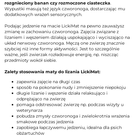
rozgnieciony banan czy rozmoczone ciasteczka
.
Wypustki masują też język czworonoga, dostarczając mu
dodatkowych wrażeń sensorycznych.
Podając jedzenie na macie LickiMat na pewno zauważysz
zmianę w zachowaniu czworonoga. Zajęcia związane z
lizaniem i węszeniem działają uspokajająco i wyciszająco na
układ nerwowy czworonoga. Męczą one zwierzę znacznie
szybciej niż inne formy aktywności. Jest to szczególnie
ważne, jeśli zwierzak rozładowuje energię, np. niszcząc
przedmioty wokół siebie.
Zalety stosowania maty do lizania LickiMat:
zapewnia zajęcie na długi czas
sposób na pokonanie nudy i zmniejszenie niepokoju
długie lizanie i węszenie działa relaksująco i
odprężająco na zwierzę
pomaga odstresować zwierzę np. podczas wizyty u
weterynarza
pobudza zmysły czworonoga i zwielokrotnia wrażenia
smakowe podczas jedzenia
zapobiega łapczywemu jedzeniu, idealna dla psich
obżartuchów