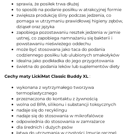
sprawia, że posiłek trwa dłużej
to sposób na podanie posiłku w atrakcyjnej formie
zwiększa produkcję śliny podczas jedzenia, co
pomaga w utrzymaniu prawidłowej higieny zębów,
dziąseł oraz języka
zapobiega pozostawaniu resztek jedzenia w jamie
ustnej, co zapobiega namnażaniu się bakterii i
powstawaniu nieświeżego oddechu
może być stosowana jako taca do podania
codziennego posiłku lub ulubionych smakołyków
idealna jako podkładka do jego przygotowania
świetna do podania leków lub suplementów diety
Cechy maty LickiMat Classic Buddy XL
:
wykonana z wytrzymałego tworzywa
termoplastycznego
przeznaczona do kontaktu z żywnością
wolna od BPA, silikonu i substancji toksycznych
nadaje się do recyklingu
nadaje się do stosowania w mikrofalówce
odpowiednia do stosowania w zamrażarce
dla średnich i dużych psów
łatwa do utrzymania w czystości (mycie ręczne)