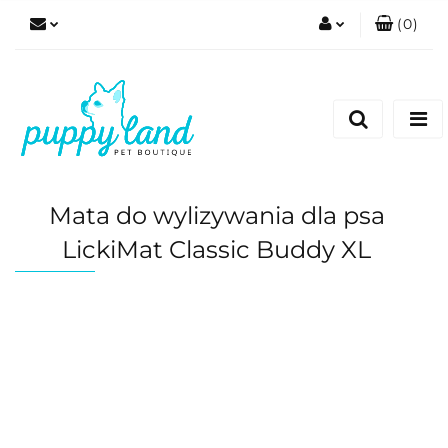
(
0
)
Zaloguj się
Zarejestruj się
Dodaj zgłoszenie
Zgody cookies
Mata do wylizywania dla psa
LickiMat Classic Buddy XL