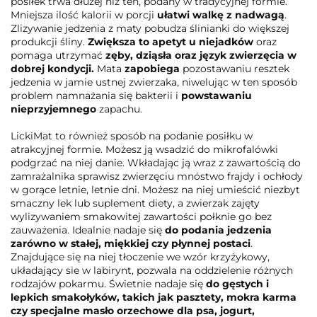
posiłek trwa dłużej niż ten, podany w tradycyjnej formie.
Mniejsza ilość kalorii w porcji
ułatwi walkę z nadwagą
.
Zlizywanie jedzenia z maty pobudza ślinianki do większej
produkcji śliny.
Zwiększa to apetyt u niejadków
oraz
pomaga utrzymać
zęby, dziąsła oraz język zwierzęcia w
dobrej kondycji.
Mata
zapobiega
pozostawaniu resztek
jedzenia w jamie ustnej zwierzaka, niwelując w ten sposób
problem namnażania się bakterii i
powstawaniu
nieprzyjemnego
zapachu.
LickiMat to również sposób na podanie posiłku w
atrakcyjnej formie. Możesz ją wsadzić do mikrofalówki
podgrzać na niej danie. Wkładając ją wraz z zawartością do
zamrażalnika sprawisz zwierzęciu mnóstwo frajdy i ochłody
w gorące letnie, letnie dni. Możesz na niej umieścić niezbyt
smaczny lek lub suplement diety, a zwierzak zajęty
wylizywaniem smakowitej zawartości połknie go bez
zauważenia. Idealnie nadaje się
do podania jedzenia
zarówno w stałej, miękkiej czy płynnej postaci
.
Znajdujące się na niej tłoczenie we wzór krzyżykowy,
układający sie w labirynt,
pozwala na oddzielenie różnych
rodzajów pokarmu. Świetnie nadaje się
do gęstych i
lepkich smakołyków, takich jak pasztety, mokra karma
czy specjalne masło orzechowe dla psa, jogurt,