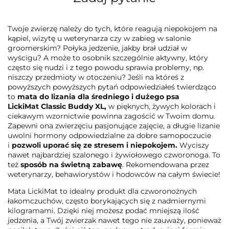
Twoje zwierzę należy do tych, które reagują niepokojem na
kąpiel, wizytę u weterynarza czy w zabieg w salonie
groomerskim? Połyka jedzenie, jakby brał udział w
wyścigu? A może to osobnik szczególnie aktywny, który
często się nudzi i z tego powodu sprawia problemy, np.
niszczy przedmioty w otoczeniu? Jeśli na któreś z
powyższych powyższych pytań odpowiedziałeś twierdząco
to
mata do lizania dla średniego i dużego psa
LickiMat
Classic Buddy XL,
w pięknych, żywych kolorach i
ciekawym wzornictwie powinna zagościć w Twoim domu.
Zapewni ona zwierzęciu pasjonujące zajęcie, a długie lizanie
uwolni hormony odpowiedzialne za dobre samopoczucie
i
pozwoli uporać się ze stresem i niepokojem.
Wyciszy
nawet najbardziej szalonego i żywiołowego czworonoga. To
też
sposób na świetną zabawę
. Rekomendowana przez
weterynarzy, behawiorystów i hodowców na całym świecie!
Mata LickiMat to idealny produkt dla czworonożnych
łakomczuchów, często borykających się z nadmiernymi
kilogramami. Dzięki niej możesz podać mniejszą ilość
jedzenia, a Twój zwierzak nawet tego nie zauważy, ponieważ