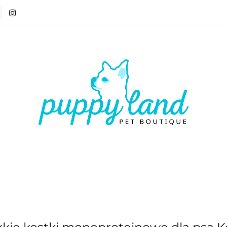
T 🏷️
LATO ☀️🏖️
PIES
KOT
CZŁOWIE
ATO ☀️🏖️
PIES
KOT
CZŁOWIEK
VOUCH