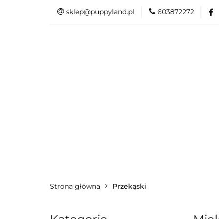
sklep@puppyland.pl
603872272
PROMOCJE/OUTLE
OKAZJE
PROMOCJE/OUTLET 🏷️
L
Strona główna
Przekąski