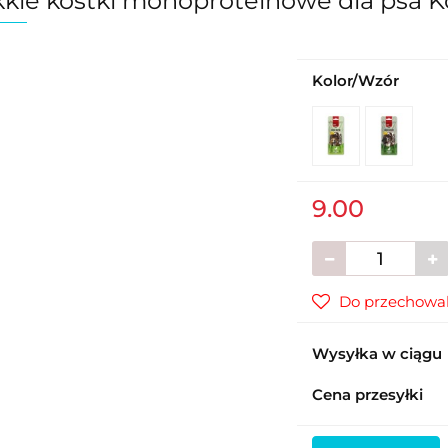
kie kostki monoproteinowe dla psa K
Kolor/Wzór
9.00
Do przechowal
Wysyłka w ciągu
Cena przesyłki