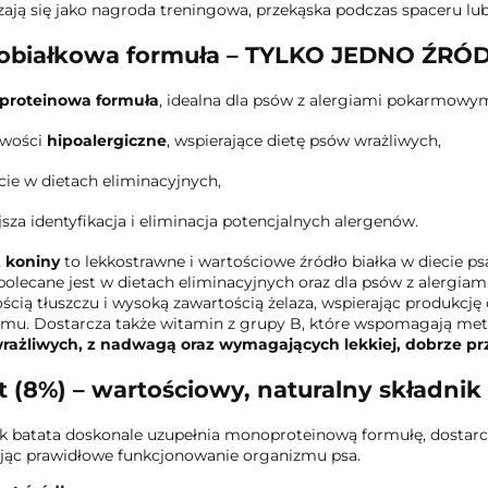
ają się jako nagroda treningowa, przekąska podczas spaceru lu
białkowa formuła – TYLKO JEDNO ŹRÓD
roteinowa formuła
, idealna dla psów z alergiami pokarmowym
iwości
hipoalergiczne
, wspierające dietę psów wrażliwych,
cie w dietach eliminacyjnych,
ejsza identyfikacja i eliminacja potencjalnych alergenów.
z koniny
to lekkostrawne i wartościowe źródło białka w diecie ps
polecane jest w dietach eliminacyjnych oraz dla psów z alergia
ścią tłuszczu i wysoką zawartością żelaza, wspierając produkcj
mu. Dostarcza także witamin z grupy B, które wspomagają met
rażliwych, z nadwagą oraz wymagających lekkiej, dobrze prz
t (8%) – wartościowy, naturalny składnik
 batata doskonale uzupełnia monoproteinową formułę, dostarc
jąc prawidłowe funkcjonowanie organizmu psa.