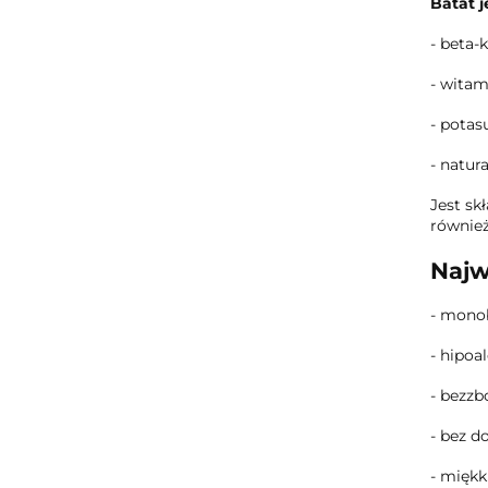
Batat j
- beta-
- witam
- potas
- natur
Jest sk
również
Najw
- monob
- hipoa
- bezzb
- bez d
- miękk