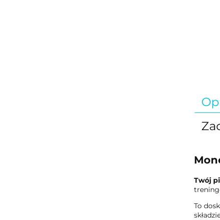
Op
Zad
Mono
Twój p
trenin
To dosk
składzi