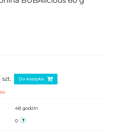
onina BUBAlicious 60 g
szt.
Do koszyka
ni
48 godzin
0