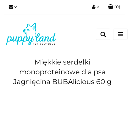
(
0
)
Zaloguj się
Zarejestruj się
Dodaj zgłoszenie
Zgody cookies
Miękkie serdelki
monoproteinowe dla psa
Jagnięcina BUBAlicious 60 g