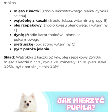
można:
mięso z kaczki
(źródło lekkostrawnego białka, cynku i
selenu)
wątróbkę z kaczki
(źródło żelaza, witamin z grupy B)
olej rzepakowy
(źródło kwasu oleinowego i witaminy
E)
dynię
(źródło karotenoidów i błonnika
pokarmowego)
pietruszkę
(bogactwo witaminy C)
pył z poroża jelenia
.
Skład:
Wątróbka z kaczki 52.14%, olej rzepakowy 25.70%,
mięso z kaczki 19.55%, dynia 2%, minerały 0.35%, pietruszka
0.25%, pył z poroża jelenia 0.01%