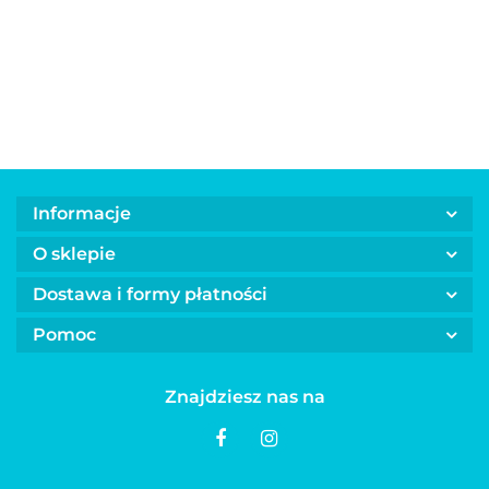
Home
Home
Ho
BULT Superfoods
20.00
LOVI FOOD
280g
280g
28
w trzech
smakach 300 g
Informacje
O sklepie
Dostawa i formy płatności
Pomoc
Znajdziesz nas na