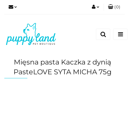
(
0
)
Zaloguj się
Zarejestruj się
Dodaj zgłoszenie
Zgody cookies
Mięsna pasta Kaczka z dynią
PasteLOVE SYTA MICHA 75g