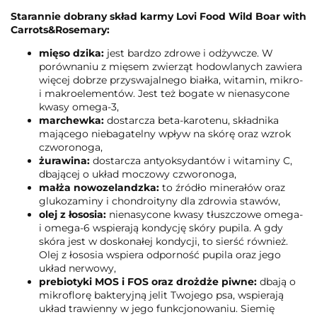
Starannie dobrany skład karmy Lovi Food Wild Boar with
Carrots&Rosemary:
mięso dzika:
jest bardzo zdrowe i odżywcze. W
porównaniu z mięsem zwierząt hodowlanych zawiera
więcej dobrze przyswajalnego białka, witamin, mikro-
i makroelementów. Jest też bogate w nienasycone
kwasy omega-3,
marchewka:
dostarcza beta-karotenu, składnika
mającego niebagatelny wpływ na skórę oraz wzrok
czworonoga,
żurawina:
dostarcza antyoksydantów i witaminy C,
dbającej o układ moczowy czworonoga,
małża nowozelandzka:
to źródło minerałów oraz
glukozaminy i chondroityny dla zdrowia stawów,
olej z łososia:
nienasycone kwasy tłuszczowe omega-
i omega-6 wspierają kondycję skóry pupila. A gdy
skóra jest w doskonałej kondycji, to sierść również.
Olej z łososia wspiera odporność pupila oraz jego
układ nerwowy,
prebiotyki MOS i FOS oraz drożdże piwne:
dbają o
mikroflorę bakteryjną jelit Twojego psa, wspierają
układ trawienny w jego funkcjonowaniu. Siemię