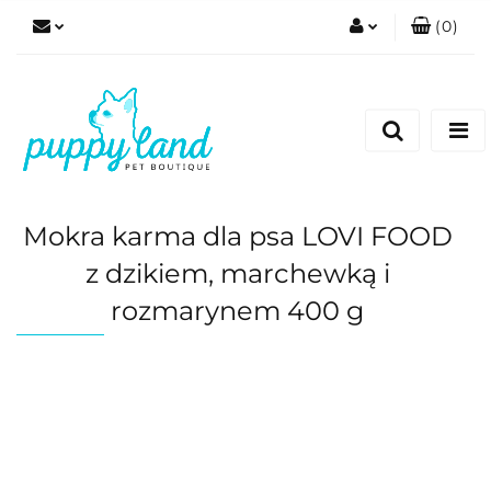
(
0
)
Zaloguj się
Zarejestruj się
Dodaj zgłoszenie
Zgody cookies
Mokra karma dla psa LOVI FOOD
z dzikiem, marchewką i
rozmarynem 400 g