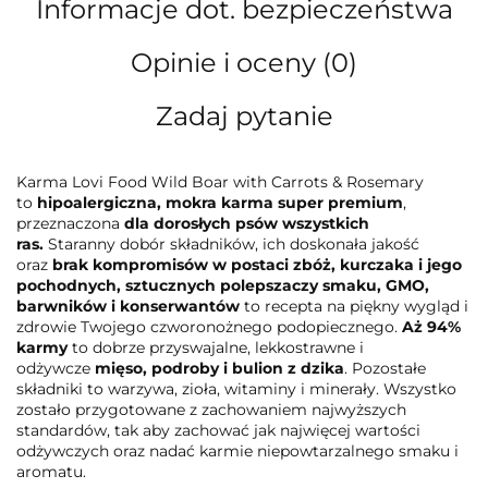
Informacje dot. bezpieczeństwa
Opinie i oceny (0)
Zadaj pytanie
Karma Lovi Food Wild Boar with Carrots & Rosemary
to
hipoalergiczna, mokra karma super premium
,
przeznaczona
dla dorosłych psów wszystkich
ras.
Staranny dobór składników, ich doskonała jakość
oraz
brak kompromisów w postaci zbóż, kurczaka i jego
pochodnych, sztucznych polepszaczy smaku, GMO,
barwników i konserwantów
to recepta na piękny wygląd i
zdrowie Twojego czworonożnego podopiecznego.
Aż 94%
karmy
to dobrze przyswajalne, lekkostrawne i
odżywcze
mięso, podroby i bulion z dzika
. Pozostałe
składniki to warzywa, zioła, witaminy i minerały. Wszystko
zostało przygotowane z zachowaniem najwyższych
standardów, tak aby zachować jak najwięcej wartości
odżywczych oraz nadać karmie niepowtarzalnego smaku i
aromatu.