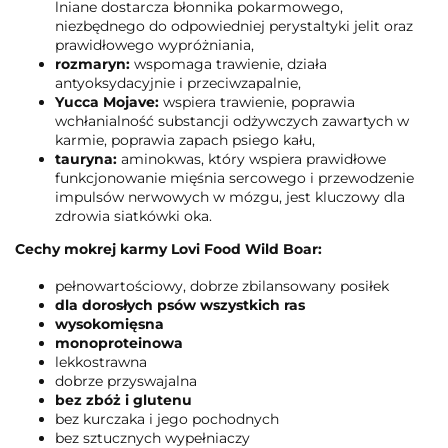
lniane dostarcza błonnika pokarmowego,
niezbędnego do odpowiedniej perystaltyki jelit oraz
prawidłowego wypróżniania,
rozmaryn:
wspomaga trawienie, działa
antyoksydacyjnie i przeciwzapalnie,
Yucca Mojave:
wspiera trawienie, poprawia
wchłanialność substancji odżywczych zawartych w
karmie, poprawia zapach psiego kału,
tauryna:
aminokwas, który wspiera prawidłowe
funkcjonowanie mięśnia sercowego i przewodzenie
impulsów nerwowych w mózgu, jest kluczowy dla
zdrowia siatkówki oka.
Cechy mokrej karmy Lovi Food Wild Boar:
pełnowartościowy, dobrze zbilansowany posiłek
dla dorosłych psów wszystkich ras
wysokomięsna
monoproteinowa
lekkostrawna
dobrze przyswajalna
bez zbóż i glutenu
bez kurczaka i jego pochodnych
bez sztucznych wypełniaczy