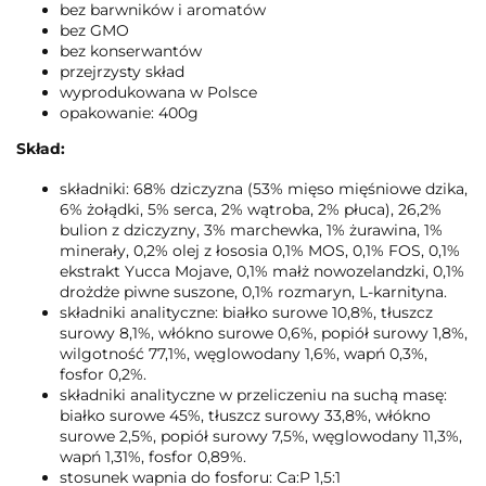
bez barwników i aromatów
bez GMO
bez konserwantów
przejrzysty skład
wyprodukowana w Polsce
opakowanie: 400g
Skład:
składniki: 68% dziczyzna (53% mięso mięśniowe dzika,
6% żołądki, 5% serca, 2% wątroba, 2% płuca), 26,2%
bulion z dziczyzny, 3% marchewka, 1% żurawina, 1%
minerały, 0,2% olej z łososia 0,1% MOS, 0,1% FOS, 0,1%
ekstrakt Yucca Mojave, 0,1% małż nowozelandzki, 0,1%
drożdże piwne suszone, 0,1% rozmaryn, L-karnityna.
składniki analityczne: białko surowe 10,8%, tłuszcz
surowy 8,1%, włókno surowe 0,6%, popiół surowy 1,8%,
wilgotność 77,1%, węglowodany 1,6%, wapń 0,3%,
fosfor 0,2%.
składniki analityczne w przeliczeniu na suchą masę:
białko surowe 45%, tłuszcz surowy 33,8%, włókno
surowe 2,5%, popiół surowy 7,5%, węglowodany 11,3%,
wapń 1,31%, fosfor 0,89%.
stosunek wapnia do fosforu: Ca:P 1,5:1