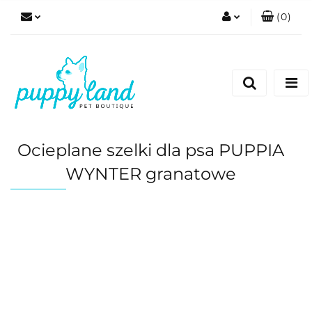
(
0
)
Zaloguj się
Zarejestruj się
Dodaj zgłoszenie
Zgody cookies
Ocieplane szelki dla psa PUPPIA
WYNTER granatowe