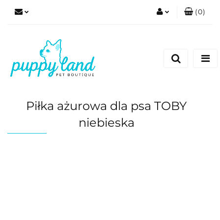
(
0
)
Zaloguj się
Zarejestruj się
Dodaj zgłoszenie
Zgody cookies
Piłka ażurowa dla psa TOBY
niebieska