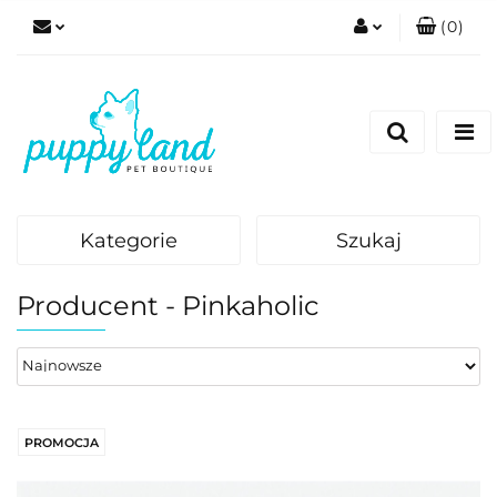
(
0
)
Zaloguj się
Zarejestruj się
Dodaj zgłoszenie
Zgody cookies
Kategorie
Szukaj
Producent - Pinkaholic
PROMOCJA