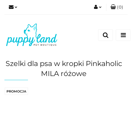
(
0
)
Zaloguj się
Zarejestruj się
Dodaj zgłoszenie
Zgody cookies
Szelki dla psa w kropki Pinkaholic
MILA różowe
PROMOCJA