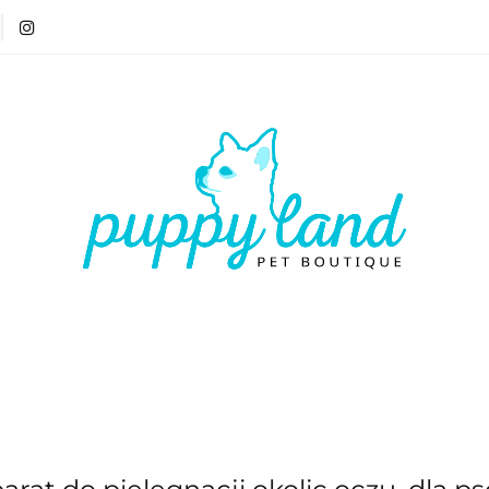
T 🏷️
LATO ☀️🏖️
PIES
KOT
CZŁOWIE
ATO ☀️🏖️
PIES
KOT
CZŁOWIEK
VOUCH