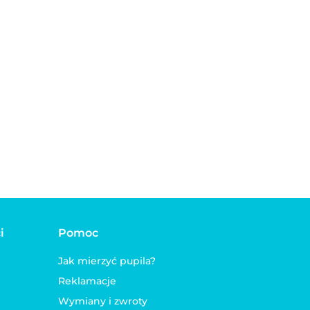
rozstawem zębów dla
treningowe dla psów
psa i kota KW
(50szt) PETS
43.00
40.00
i
Pomoc
Jak mierzyć pupila?
Reklamacje
Wymiany i zwroty