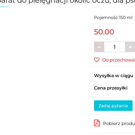
arat do pielęgnacji okolic oczu, dla 
Pojemność 150 ml
50.00
Do przechowal
Wysyłka w ciągu
Cena przesyłki
Zadaj pytanie
Pobierz prod