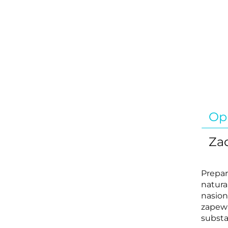
Op
Zad
Prepar
natura
nasion
zapewn
substa