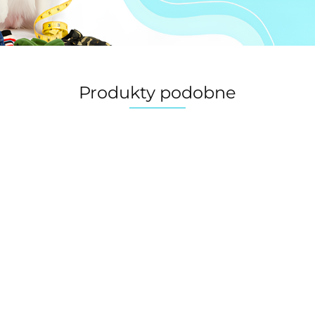
Produkty podobne
Filcak do
rozcinania
kołtunów, 5
Elektryczna szczotka
50.00