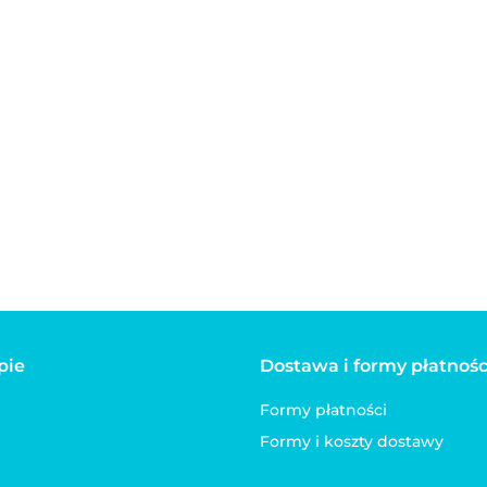
ostrzy BLOVI
parowa dla psa lub
kota PETSY biała
60.00
n dla
sów i kotów z
UP! 250 ml
pie
Dostawa i formy płatnośc
Formy płatności
Formy i koszty dostawy