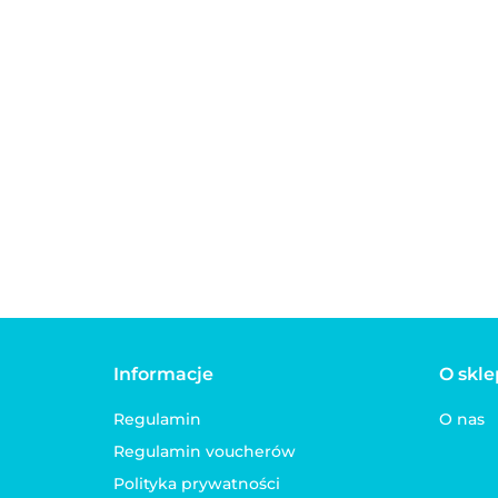
Cooling gel łagodząco -
chłodzący żel do skóry i
sierści psa 50 ml
42.00
Delikatny szampo
szczeniaka oraz p
wrażliwą skórą YU
50.00
Informacje
O skle
Regulamin
O nas
Regulamin voucherów
Polityka prywatności