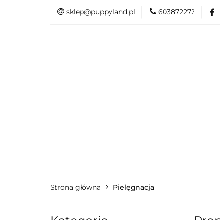
sklep@puppyland.pl
603872272
PROMOCJE/OUTLE
OKAZJE
PROMOCJE/OUTLET 🏷️
L
Strona główna
Pielęgnacja