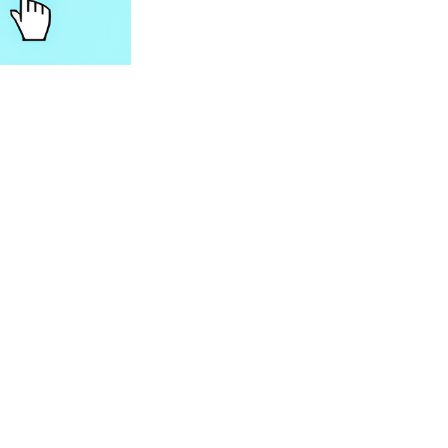
Grzebień z gęstym
Higieniczne podkłady