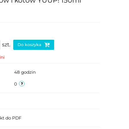
psów i kotów YUUP! 150ml
szt.
Do koszyka
ni
48 godzin
0
ukt do PDF